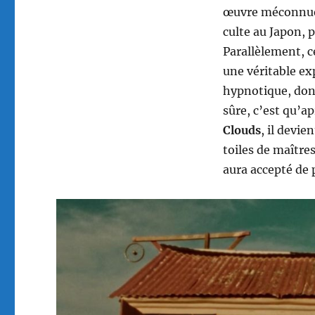
œuvre méconnue 
culte au Japon, p
Parallèlement, c
une véritable ex
hypnotique, dont
sûre, c’est qu’a
Clouds
, il devie
toiles de maître
aura accepté de 