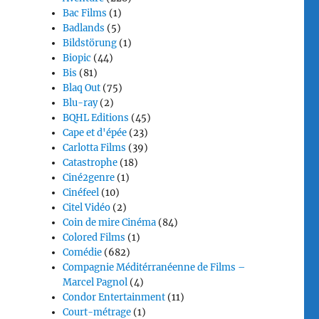
Bac Films
(1)
Badlands
(5)
Bildstörung
(1)
Biopic
(44)
Bis
(81)
Blaq Out
(75)
Blu-ray
(2)
BQHL Editions
(45)
Cape et d'épée
(23)
Carlotta Films
(39)
Catastrophe
(18)
Ciné2genre
(1)
Cinéfeel
(10)
Citel Vidéo
(2)
Coin de mire Cinéma
(84)
Colored Films
(1)
Comédie
(682)
Compagnie Méditérranéenne de Films –
Marcel Pagnol
(4)
Condor Entertainment
(11)
Court-métrage
(1)