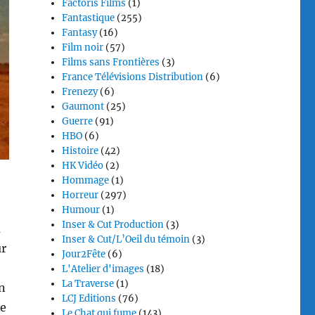
Factoris Films
(1)
Fantastique
(255)
Fantasy
(16)
Film noir
(57)
Films sans Frontières
(3)
France Télévisions Distribution
(6)
Frenezy
(6)
Gaumont
(25)
Guerre
(91)
HBO
(6)
Histoire
(42)
HK Vidéo
(2)
Hommage
(1)
Horreur
(297)
Humour
(1)
Inser & Cut Production
(3)
u
Inser & Cut/L’Oeil du témoin
(3)
ur
Jour2Fête
(6)
L'Atelier d'images
(18)
La Traverse
(1)
en
LCJ Editions
(76)
ne
Le Chat qui fume
(143)