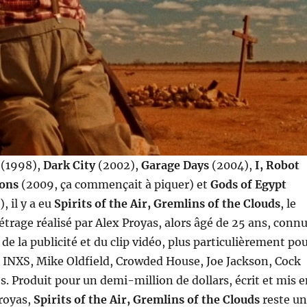
(1998),
Dark City
(2002),
Garage Days
(2004),
I, Robot
ions
(2009, ça commençait à piquer) et
Gods of Egypt
), il y a eu
Spirits of the Air, Gremlins of the Clouds
, le
rage réalisé par Alex Proyas, alors âgé de 25 ans, conn
de la publicité et du clip vidéo, plus particulièrement po
 INXS, Mike Oldfield, Crowded House, Joe Jackson, Cock
s. Produit pour un demi-million de dollars, écrit et mis 
royas,
Spirits of the Air, Gremlins of the Clouds
reste u