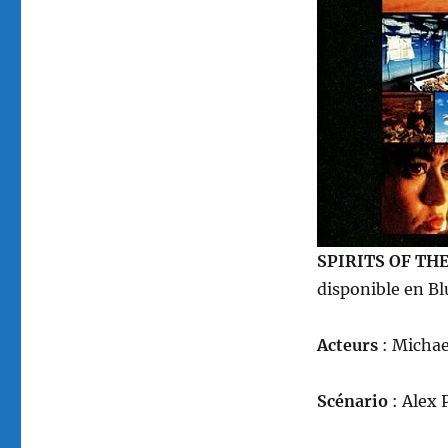
Gremlins
of
the
Clouds,
réalisé
par
Alex
Proyas
SPIRITS OF TH
disponible en B
Acteurs
: Michae
Scénario
: Alex 