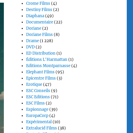
Crome Films
(4)
Destiny Films
(2)
Diaphana
(49)
Documentaire
(22)
Doriane
(2)
Doriane Films
(8)
Drame
(1 228)
DVD
(2)
ED Distribution
(1)
Éditions L'Harmattan
(1)
Editions Montparnasse
(4)
Elephant Films
(95)
Epicentre Films
(3)
Erotique
(47)
ESC Conseils
(9)
ESC Editions
(71)
ESC Films
(2)
Espionnage
(39)
EuropaCorp
(4)
Expérimental
(10)
Extralucid Films
(38)