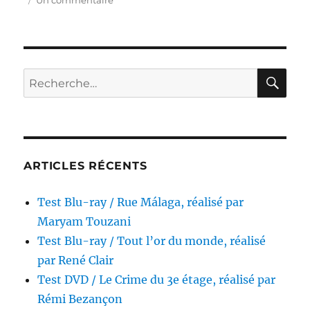
Un commentaire
Test
Blu-
ray
/
Scarecrows,
RE
Recherche
réalisé
pour :
par
William
Wesley
ARTICLES RÉCENTS
Test Blu-ray / Rue Málaga, réalisé par
Maryam Touzani
Test Blu-ray / Tout l’or du monde, réalisé
par René Clair
Test DVD / Le Crime du 3e étage, réalisé par
Rémi Bezançon