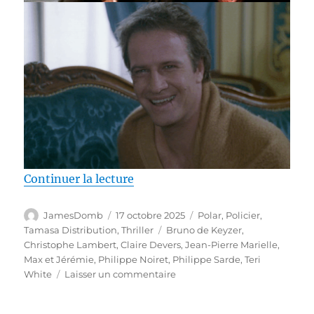
de « Test Blu-ray / Max et Jérémi
Continuer la lecture
Auteur
Publié
Catégories
JamesDomb
17 octobre 2025
Polar
,
Policier
,
le
Étiquettes
Tamasa Distribution
,
Thriller
Bruno de Keyzer
,
Christophe Lambert
,
Claire Devers
,
Jean-Pierre Marielle
,
Max et Jérémie
,
Philippe Noiret
,
Philippe Sarde
,
Teri
sur
White
Laisser un commentaire
Test
Blu-