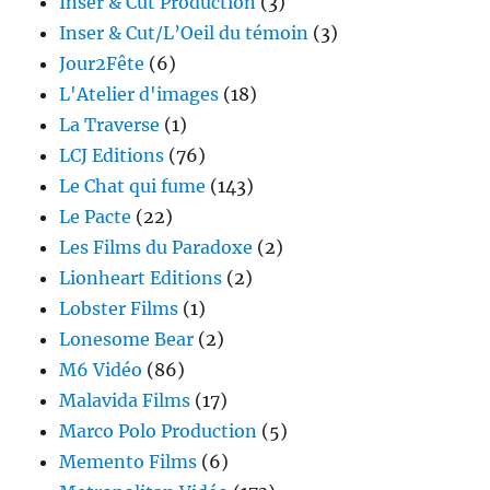
Inser & Cut Production
(3)
Inser & Cut/L’Oeil du témoin
(3)
Jour2Fête
(6)
L'Atelier d'images
(18)
La Traverse
(1)
LCJ Editions
(76)
Le Chat qui fume
(143)
Le Pacte
(22)
Les Films du Paradoxe
(2)
Lionheart Editions
(2)
Lobster Films
(1)
Lonesome Bear
(2)
M6 Vidéo
(86)
Malavida Films
(17)
Marco Polo Production
(5)
Memento Films
(6)