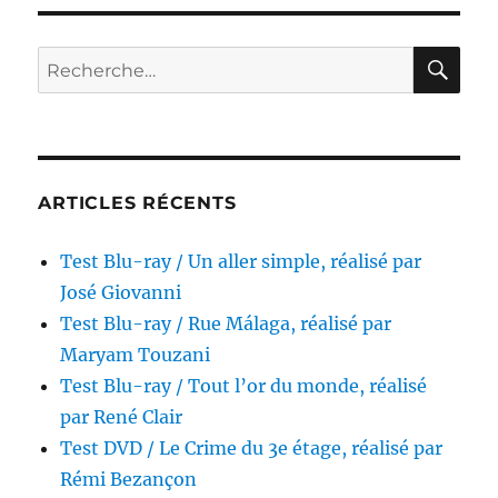
ray
/
Max
RE
Recherche
et
pour :
Jérémie,
réalisé
par
Claire
Devers
ARTICLES RÉCENTS
Test Blu-ray / Un aller simple, réalisé par
José Giovanni
Test Blu-ray / Rue Málaga, réalisé par
Maryam Touzani
Test Blu-ray / Tout l’or du monde, réalisé
par René Clair
Test DVD / Le Crime du 3e étage, réalisé par
Rémi Bezançon