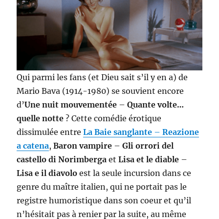
Qui parmi les fans (et Dieu sait s’il y en a) de
Mario Bava (1914-1980) se souvient encore
d’
Une nuit mouvementée
–
Quante volte…
quelle notte
? Cette comédie érotique
dissimulée entre
La Baie sanglante
–
Reazione
a catena
,
Baron vampire
–
Gli orrori del
castello di Norimberga
et
Lisa et le diable
–
Lisa e il diavolo
est la seule incursion dans ce
genre du maître italien, qui ne portait pas le
registre humoristique dans son coeur et qu’il
n’hésitait pas à renier par la suite, au même