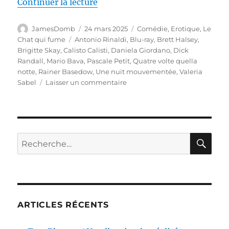
de « Test Blu-ray / Une nuit mo
Continuer la lecture
Auteur
Publié
Catégories
JamesDomb
24 mars 2025
Comédie
,
Erotique
,
Le
le
Étiquettes
Chat qui fume
Antonio Rinaldi
,
Blu-ray
,
Brett Halsey
,
Brigitte Skay
,
Calisto Calisti
,
Daniela Giordano
,
Dick
Randall
,
Mario Bava
,
Pascale Petit
,
Quatre volte quella
notte
,
Rainer Basedow
,
Une nuit mouvementée
,
Valeria
sur
Sabel
Laisser un commentaire
Test
Blu-
ray
/
Une
RE
Recherche
nuit
pour :
mouvementée,
réalisé
par
Mario
Bava
ARTICLES RÉCENTS