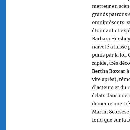
metteur en scène
grands patrons e
omniprésents, s
étonnant et expl
Barbara Hershey
naïveté a laissé 
punis par la loi
rapide, très déc
Bertha Boxcar
à
vite après), tém
d’acteurs et du 
éclats dans une
demeure une très
Martin Scorsese, 
fond que sur la 