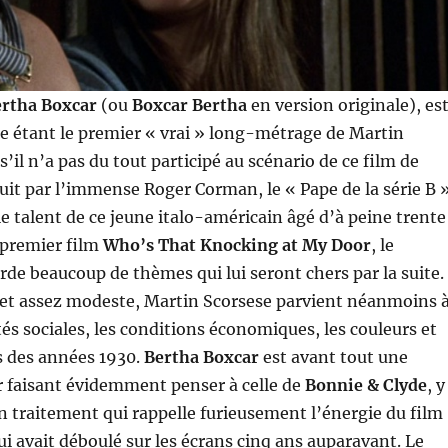
ertha Boxcar
(ou
Boxcar Bertha
en version originale), es
 étant le premier « vrai » long-métrage de Martin
’il n’a pas du tout participé au scénario de ce film de
t par l’immense Roger Corman, le « Pape de la série B »
le talent de ce jeune italo-américain âgé d’à peine trente
 premier film
Who’s That Knocking at My Door
, le
orde beaucoup de thèmes qui lui seront chers par la suite.
et assez modeste, Martin Scorsese parvient néanmoins 
ités sociales, les conditions économiques, les couleurs et
 des années 1930.
Bertha Boxcar
est avant tout une
r faisant évidemment penser à celle de
Bonnie & Clyde
, y
 traitement qui rappelle furieusement l’énergie du film
i avait déboulé sur les écrans cinq ans auparavant. Le