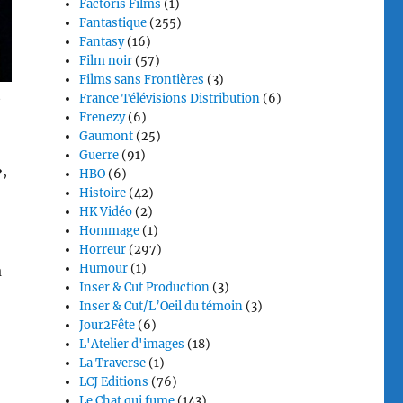
Factoris Films
(1)
Fantastique
(255)
Fantasy
(16)
Film noir
(57)
Films sans Frontières
(3)
t
France Télévisions Distribution
(6)
Frenezy
(6)
Gaumont
(25)
Guerre
(91)
,
HBO
(6)
Histoire
(42)
HK Vidéo
(2)
Hommage
(1)
Horreur
(297)
Humour
(1)
à
Inser & Cut Production
(3)
Inser & Cut/L’Oeil du témoin
(3)
Jour2Fête
(6)
L'Atelier d'images
(18)
La Traverse
(1)
LCJ Editions
(76)
Le Chat qui fume
(143)