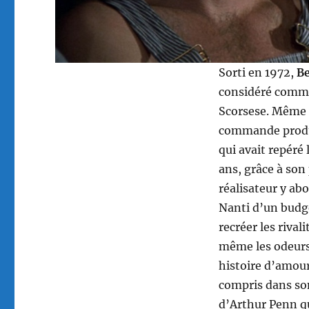
Sorti en 1972,
B
considéré comme
Scorsese. Même s
commande produi
qui avait repéré 
ans, grâce à son
réalisateur y ab
Nanti d’un budg
recréer les rival
même les odeurs
histoire d’amou
compris dans son
d’Arthur Penn qu