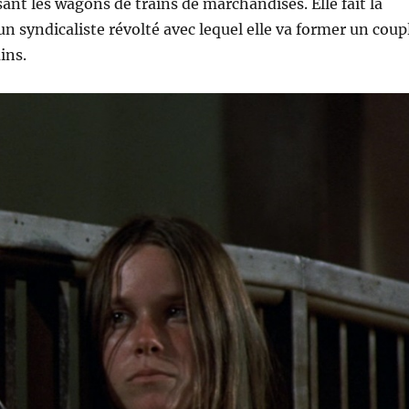
isant les wagons de trains de marchandises. Elle fait la
n syndicaliste révolté avec lequel elle va former un coup
ins.