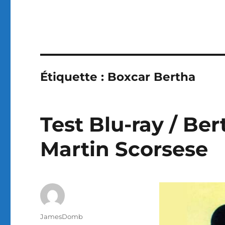
Étiquette :
Boxcar Bertha
Test Blu-ray / Ber
Martin Scorsese
Auteur
JamesDomb