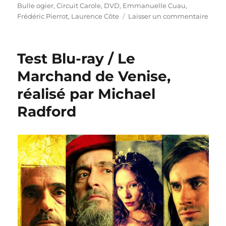
Bulle ogier
,
Circuit Carole
,
DVD
,
Emmanuelle Cuau
,
sur
Frédéric Pierrot
,
Laurence Côte
Laisser un commentaire
Test
DVD
/
Test Blu-ray / Le
Circu
Carol
Marchand de Venise,
réali
réalisé par Michael
par
Emma
Radford
Cuau