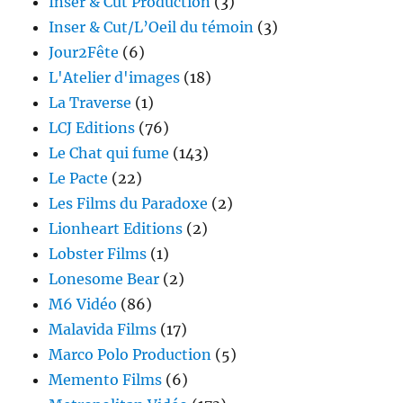
Inser & Cut Production
(3)
Inser & Cut/L’Oeil du témoin
(3)
Jour2Fête
(6)
L'Atelier d'images
(18)
La Traverse
(1)
LCJ Editions
(76)
Le Chat qui fume
(143)
Le Pacte
(22)
Les Films du Paradoxe
(2)
Lionheart Editions
(2)
Lobster Films
(1)
Lonesome Bear
(2)
M6 Vidéo
(86)
Malavida Films
(17)
Marco Polo Production
(5)
Memento Films
(6)