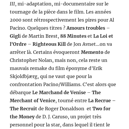
III
, mi-adaptation, mi-documentaire sur le
tournage de la pièce dans le film. Les années
2000 sont rétrospectivement les pires pour Al
Pacino. Quelques titres ?
Amours troubles
–
Gigl
i de Martin Brest,
88 Minutes
et
La Loi et
l’Ordre
–
Righteous Kill
de Jon Avnet…on va
arrêter là. Certains évoqueront
Memento
de
Christopher Nolan, mais non, cela reste un
mauvais remake du film éponyme d’Erik
Skjoldbjærg, qui ne vaut que pour la
confrontation Pacino/Williams. C’est alors que
débarque
Le Marchand de Venise
–
The
Merchant of Venice
, tourné entre
La Recrue –
The Recruit
de Roger Donaldson et
Two for
the Money
de D. J. Caruso, un projet très
personnel pour la star, dans lequel il tient le