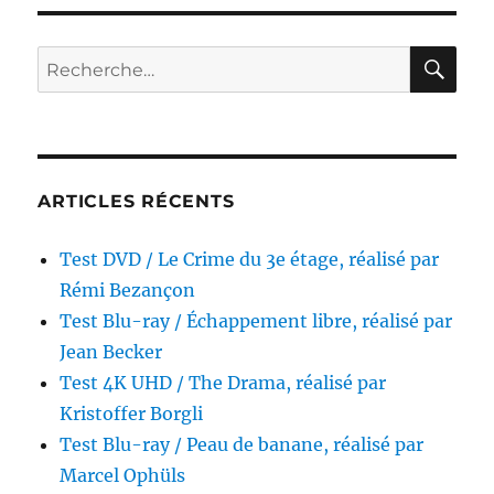
ray
/
Le
RE
Recherche
March
pour :
de
Venise,
réalisé
par
Michae
ARTICLES RÉCENTS
Radfor
Test DVD / Le Crime du 3e étage, réalisé par
Rémi Bezançon
Test Blu-ray / Échappement libre, réalisé par
Jean Becker
Test 4K UHD / The Drama, réalisé par
Kristoffer Borgli
Test Blu-ray / Peau de banane, réalisé par
Marcel Ophüls