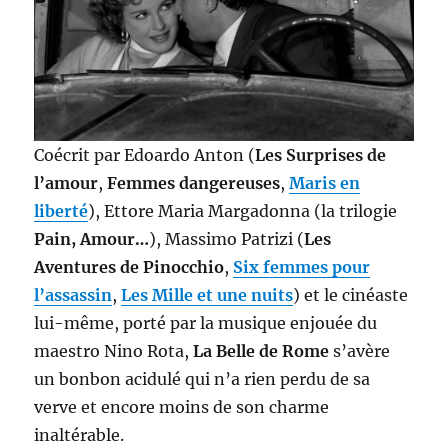
Coécrit par Edoardo Anton (
Les Surprises de
l’amour
,
Femmes dangereuses
,
Maris en
liberté
), Ettore Maria Margadonna (la trilogie
Pain, Amour…
), Massimo Patrizi (
Les
Aventures de Pinocchio
,
Six femmes pour
l’assassin
,
Les Mille et une nuits
) et le cinéaste
lui-même, porté par la musique enjouée du
maestro Nino Rota,
La Belle de Rome
s’avère
un bonbon acidulé qui n’a rien perdu de sa
verve et encore moins de son charme
inaltérable.