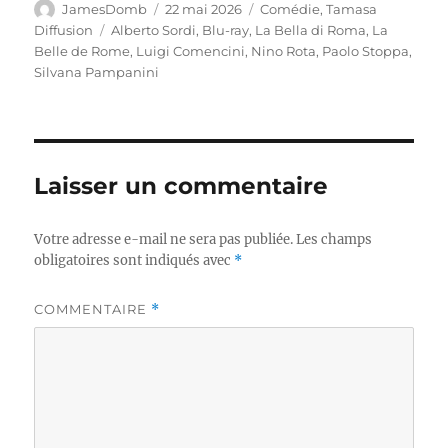
Auteur
Publié
Catégories
JamesDomb
22 mai 2026
Comédie
,
Tamasa
le
Étiquettes
Diffusion
Alberto Sordi
,
Blu-ray
,
La Bella di Roma
,
La
Belle de Rome
,
Luigi Comencini
,
Nino Rota
,
Paolo Stoppa
,
Silvana Pampanini
Laisser un commentaire
Votre adresse e-mail ne sera pas publiée.
Les champs
obligatoires sont indiqués avec
*
COMMENTAIRE
*