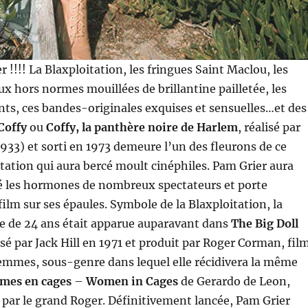
 !!!! La Blaxploitation, les fringues Saint Maclou, les
x hors normes mouillées de brillantine pailletée, les
ts, ces bandes-originales exquises et sensuelles…et des
Coffy
ou
Coffy, la panthère noire de Harlem
, réalisé par
 1933) et sorti en 1973 demeure l’un des fleurons de ce
tation qui aura bercé moult cinéphiles. Pam Grier aura
é les hormones de nombreux spectateurs et porte
film sur ses épaules. Symbole de la Blaxploitation, la
 de 24 ans était apparue auparavant dans
The Big Doll
lisé par Jack Hill en 1971 et produit par Roger Corman, fil
emmes, sous-genre dans lequel elle récidivera la même
mes en cages
–
Women in Cages
de Gerardo de Leon,
 par le grand Roger. Définitivement lancée, Pam Grier