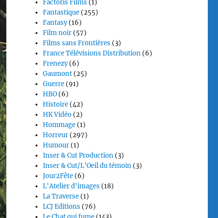
Factoris Films
(1)
Fantastique
(255)
Fantasy
(16)
Film noir
(57)
Films sans Frontières
(3)
France Télévisions Distribution
(6)
Frenezy
(6)
Gaumont
(25)
Guerre
(91)
HBO
(6)
Histoire
(42)
HK Vidéo
(2)
Hommage
(1)
Horreur
(297)
Humour
(1)
Inser & Cut Production
(3)
Inser & Cut/L’Oeil du témoin
(3)
Jour2Fête
(6)
L'Atelier d'images
(18)
La Traverse
(1)
LCJ Editions
(76)
Le Chat qui fume
(143)