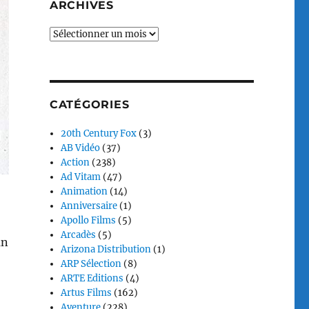
ARCHIVES
Archives
CATÉGORIES
20th Century Fox
(3)
AB Vidéo
(37)
Action
(238)
Ad Vitam
(47)
Animation
(14)
Anniversaire
(1)
Apollo Films
(5)
Arcadès
(5)
an
Arizona Distribution
(1)
ARP Sélection
(8)
ARTE Editions
(4)
Artus Films
(162)
Aventure
(228)