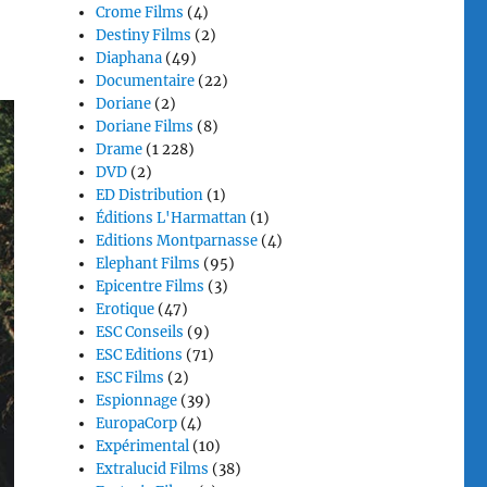
Crome Films
(4)
Destiny Films
(2)
Diaphana
(49)
Documentaire
(22)
Doriane
(2)
Doriane Films
(8)
Drame
(1 228)
DVD
(2)
ED Distribution
(1)
Éditions L'Harmattan
(1)
Editions Montparnasse
(4)
Elephant Films
(95)
Epicentre Films
(3)
Erotique
(47)
ESC Conseils
(9)
ESC Editions
(71)
ESC Films
(2)
Espionnage
(39)
EuropaCorp
(4)
Expérimental
(10)
Extralucid Films
(38)