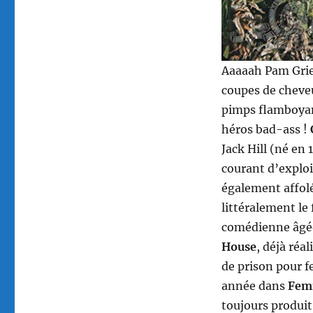
Aaaaah Pam Grier
coupes de cheveu
pimps flamboyan
héros bad-ass !
Jack Hill (né en
courant d’exploi
également affol
littéralement le 
comédienne âgée
House
, déjà réa
de prison pour f
année dans
Fem
toujours produit