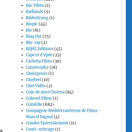
Bac Films
(1)
Badlands
(5)
Bildstörung
(1)
Biopic
(44)
Bis
(81)
Blaq Out
(75)
Blu-ray
(2)
BQHL Editions
(45)
Cape et d'épée
(23)
Carlotta Films
(39)
Catastrophe
(18)
Ciné2genre
(1)
Cinéfeel
(10)
Citel Vidéo
(2)
Coin de mire Cinéma
(84)
Colored Films
(1)
Comédie
(682)
Compagnie Méditérranéenne de Films –
Marcel Pagnol
(4)
Condor Entertainment
(11)
Court-métrage
(1)
la