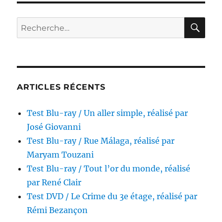
/
Zig
RE
Recherche
Zig,
pour :
réalisé
par
László
Szabó
ARTICLES RÉCENTS
Test Blu-ray / Un aller simple, réalisé par
José Giovanni
Test Blu-ray / Rue Málaga, réalisé par
Maryam Touzani
Test Blu-ray / Tout l’or du monde, réalisé
par René Clair
Test DVD / Le Crime du 3e étage, réalisé par
Rémi Bezançon