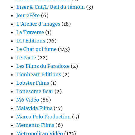
Inser & Cut/L’Oeil du témoin
(3)
Jour2Fête
(6)
L'Atelier d'images
(18)
La Traverse
(1)
LCJ Editions
(76)
Le Chat qui fume
(143)
Le Pacte
(22)
Les Films du Paradoxe
(2)
Lionheart Editions
(2)
Lobster Films
(1)
Lonesome Bear
(2)
M6 Vidéo
(86)
Malavida Films
(17)
Marco Polo Production
(5)
Memento Films
(6)
Metropolitan Vidéo
(173)