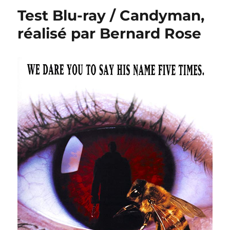
UHD
Test Blu-ray / Candyman,
/
La
réalisé par Bernard Rose
Proie
du
Diable,
réalisé
par
Daniel
Stamm