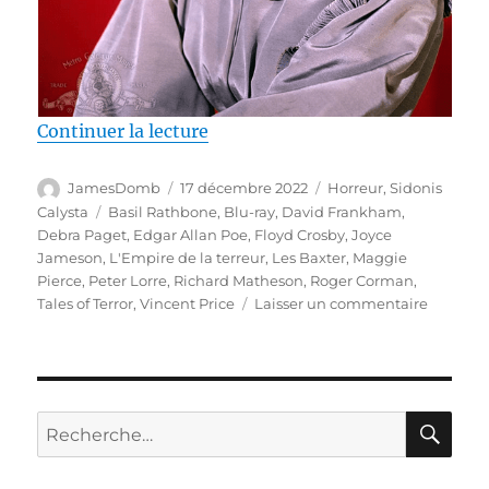
de « Test Blu-ray / L’Empire de 
Continuer la lecture
Auteur
Publié
Catégories
JamesDomb
17 décembre 2022
Horreur
,
Sidonis
le
Étiquettes
Calysta
Basil Rathbone
,
Blu-ray
,
David Frankham
,
Debra Paget
,
Edgar Allan Poe
,
Floyd Crosby
,
Joyce
Jameson
,
L'Empire de la terreur
,
Les Baxter
,
Maggie
Pierce
,
Peter Lorre
,
Richard Matheson
,
Roger Corman
,
sur
Tales of Terror
,
Vincent Price
Laisser un commentaire
Test
Blu-
ray
/
L’Empir
RE
Recherche
de
pour :
la
terreur,