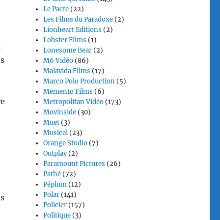
Le Pacte
(22)
Les Films du Paradoxe
(2)
Lionheart Editions
(2)
Lobster Films
(1)
t
Lonesome Bear
(2)
es
M6 Vidéo
(86)
Malavida Films
(17)
Marco Polo Production
(5)
Memento Films
(6)
re
Metropolitan Vidéo
(173)
Movinside
(30)
Muet
(3)
Musical
(23)
Orange Studio
(7)
Outplay
(2)
Paramount Pictures
(26)
Pathé
(72)
e
Péplum
(12)
Polar
(141)
us
Policier
(157)
Politique
(3)