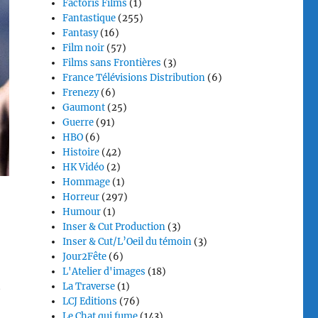
Factoris Films
(1)
Fantastique
(255)
Fantasy
(16)
Film noir
(57)
Films sans Frontières
(3)
France Télévisions Distribution
(6)
Frenezy
(6)
Gaumont
(25)
Guerre
(91)
HBO
(6)
Histoire
(42)
HK Vidéo
(2)
Hommage
(1)
Horreur
(297)
Humour
(1)
Inser & Cut Production
(3)
Inser & Cut/L’Oeil du témoin
(3)
Jour2Fête
(6)
L'Atelier d'images
(18)
t
La Traverse
(1)
LCJ Editions
(76)
Le Chat qui fume
(143)