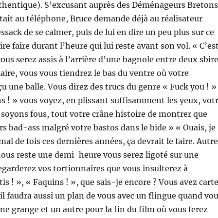
authentique). S’excusant auprès des Déménageurs Bretons
 était au téléphone, Bruce demande déjà au réalisateur
ssack de se calmer, puis de lui en dire un peu plus sur ce
aire faire durant l’heure qui lui reste avant son vol. « C’es
ous serez assis à l’arrière d’une bagnole entre deux sbir
laire, vous vous tiendrez le bas du ventre où votre
u une balle. Vous direz des trucs du genre « Fuck you ! »
s ! » vous voyez, en plissant suffisamment les yeux, vot
soyons fous, tout votre crâne histoire de montrer que
rs bad-ass malgré votre bastos dans le bide » « Ouais, je
s mal de fois ces dernières années, ça devrait le faire. Autre
 nous reste une demi-heure vous serez ligoté sur une
egarderez vos tortionnaires que vous insulterez à
is ! », « Faquins ! », que sais-je encore ? Vous avez cart
 il faudra aussi un plan de vous avec un flingue quand vo
ne grange et un autre pour la fin du film où vous ferez