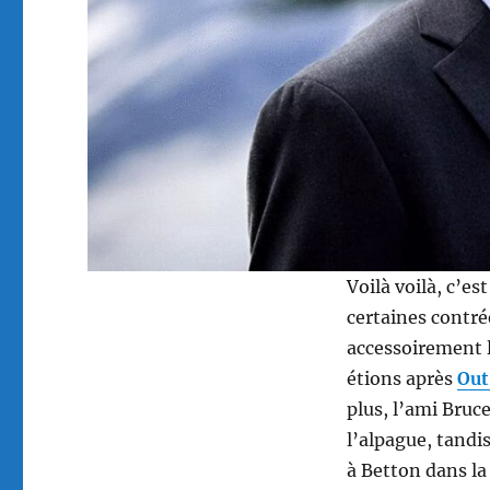
Voilà voilà, c’es
certaines contré
accessoirement l
étions après
Out
plus, l’ami Bruc
l’alpague, tand
à Betton dans la