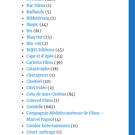
Bac Films
(1)
Badlands
(5)
Bildstörung
(1)
Biopic
(44)
Bis
(81)
Blaq Out
(75)
Blu-ray
(2)
BQHL Editions
(45)
Cape et d'épée
(23)
Carlotta Films
(39)
Catastrophe
(18)
Ciné2genre
(1)
Cinéfeel
(10)
Citel Vidéo
(2)
Coin de mire Cinéma
(84)
Colored Films
(1)
Comédie
(682)
Compagnie Méditérranéenne de Films –
Marcel Pagnol
(4)
Condor Entertainment
(11)
Court-métrage
(1)