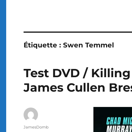
Étiquette :
Swen Temmel
Test DVD / Killing 
James Cullen Bre
Auteur
JamesDomb