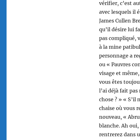
vérifier, c’est 
avec lesquels il
James Cullen Bre
qu’il désire lui f
pas compliqué, v
à la mine patibu
personnage a reç
ou « Pauvres con
visage et même, 
vous êtes toujou
l’ai déjà fait pa
chose ? » « S’il
chaise où vous r
nouveau, « Abrut
blanche. Ah oui,
rentrerez dans u