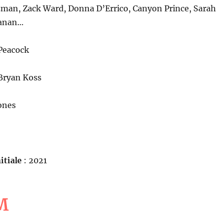
zman, Zack Ward, Donna D’Errico, Canyon Prince, Sarah
Kanan…
Peacock
Bryan Koss
ones
itiale
: 2021
M