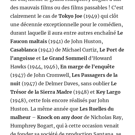
des mauvais films ou des films passables ! C’est
clairement le cas de
Tokyo Joe
(1949) qui clôt
une décennie exceptionnelle pour le comédien,
durant laquelle il aura entre autres enchaîné
Le
Faucon maltais
(1941) de John Huston,
Casablanca
(1942) de Michael Curtiz,
Le Port de
l’angoisse
et
Le Grand Sommeil
d’Howard
Hawks (1944, 1946),
En marge de l’enquête
(1947) de John Cromwell,
Les Passagers de la
nuit
(1947) de Delmer Daves, sans oublier
Le
Trésor de la Sierra Madre
(1948) et
Key Largo
(1948), cette fois encore réalisés par John
Huston. La même année que
Les Ruelles du
malheur
–
Knock on any door
de Nicholas Ray,
Humphrey Bogart, qui à cette occasion venait
de fonder sa société de production Santana, se