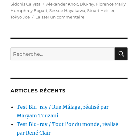
le
Étiquettes
Sidonis Calysta
Alexander Knox
,
Blu-ray
,
Florence Marly
,
Humphrey Bogart
,
Sessue Hayakawa
,
Stuart Heisler
,
sur
Tokyo Joe
Laisser un commentaire
Test
Blu-
ray
/
Tokyo
RE
Recherche
Joe,
pour :
réalisé
par
Stuart
Heisler
ARTICLES RÉCENTS
Test Blu-ray / Rue Málaga, réalisé par
Maryam Touzani
Test Blu-ray / Tout l’or du monde, réalisé
par René Clair