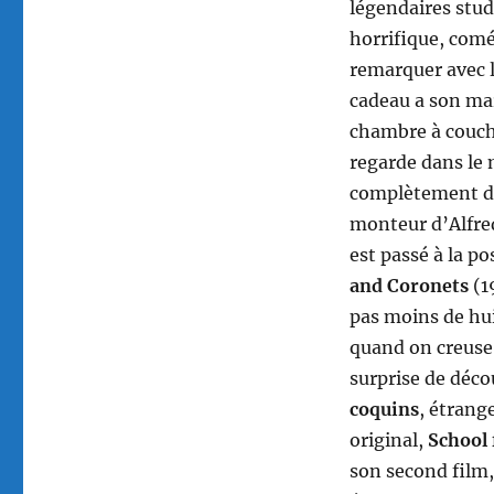
légendaires stud
horrifique, comé
remarquer avec l
cadeau a son mar
chambre à couch
regarde dans le m
complètement dif
monteur d’Alfre
est passé à la po
and Coronets
(1
pas moins de huit
quand on creuse 
surprise de décou
coquins
, étrang
original,
School 
son second film