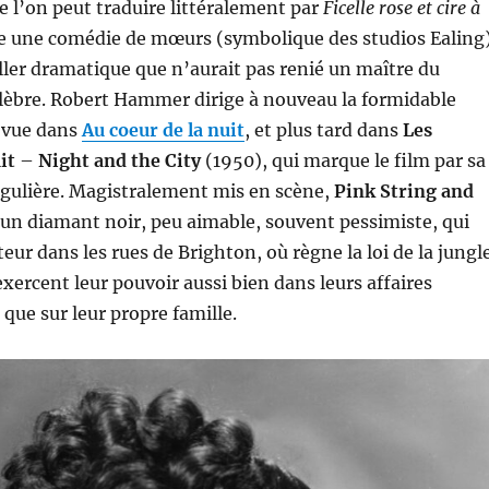
 l’on peut traduire littéralement par
Ficelle rose et cire à
he une comédie de mœurs (symbolique des studios Ealing
ller dramatique que n’aurait pas renié un maître du
élèbre. Robert Hammer dirige à nouveau la formidable
 vue dans
Au coeur de la nuit
, et plus tard dans
Les
uit
–
Night and the City
(1950), qui marque le film par sa
ngulière. Magistralement mis en scène,
Pink String and
 un diamant noir, peu aimable, souvent pessimiste, qui
eur dans les rues de Brighton, où règne la loi de la jungl
exercent leur pouvoir aussi bien dans leurs affaires
 que sur leur propre famille.