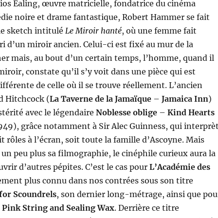
ios Ealing, œuvre matricielle, fondatrice du cinéma
die noire et drame fantastique, Robert Hammer se fait
e sketch intitulé
Le Miroir hanté
, où une femme fait
i d’un miroir ancien. Celui-ci est fixé au mur de la
er mais, au bout d’un certain temps, l’homme, quand il
iroir, constate qu’il s’y voit dans une pièce qui est
férente de celle où il se trouve réellement. L’ancien
d Hitchcock (
La Taverne de la Jamaïque
–
Jamaica Inn
)
stérité avec le légendaire
Noblesse oblige
–
Kind Hearts
949), grâce notamment à Sir Alec Guinness, qui interprè
 rôles à l’écran, soit toute la famille d’Ascoyne. Mais
un peu plus sa filmographie, le cinéphile curieux aura la
vrir d’autres pépites. C’est le cas pour
L’Académie des
ement plus connu dans nos contrées sous son titre
for Scoundrels
, son dernier long-métrage, ainsi que pou
,
Pink String and Sealing Wax
. Derrière ce titre