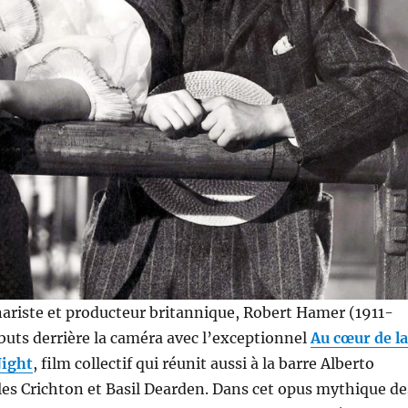
nariste et producteur britannique, Robert Hamer (1911-
ébuts derrière la caméra avec l’exceptionnel
Au cœur de la
Night
, film collectif qui réunit aussi à la barre Alberto
les Crichton et Basil Dearden. Dans cet opus mythique de