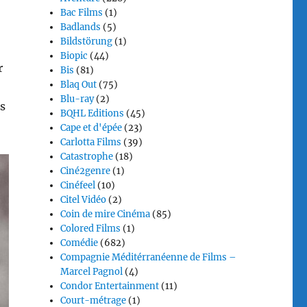
Bac Films
(1)
Badlands
(5)
Bildstörung
(1)
Biopic
(44)
r
Bis
(81)
Blaq Out
(75)
Blu-ray
(2)
es
BQHL Editions
(45)
Cape et d'épée
(23)
Carlotta Films
(39)
Catastrophe
(18)
Ciné2genre
(1)
Cinéfeel
(10)
Citel Vidéo
(2)
Coin de mire Cinéma
(85)
Colored Films
(1)
Comédie
(682)
Compagnie Méditérranéenne de Films –
Marcel Pagnol
(4)
Condor Entertainment
(11)
Court-métrage
(1)