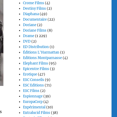
Crome Films
(4)
Destiny Films
(2)
Diaphana
(49)
Documentaire
(22)
Doriane
(2)
Doriane Films
(8)
Drame
(1 229)
DVD
(2)
ED Distribution
(1)
Éditions L'Harmattan
(1)
Editions Montparnasse
(4)
Elephant Films
(95)
Epicentre Films
(3)
Erotique
(47)
ESC Conseils
(9)
ESC Editions
(71)
ESC Films
(2)
Espionnage
(39)
EuropaCorp
(4)
Expérimental
(10)
s
Extralucid Films
(38)