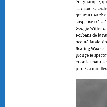
énigmatique, que
cacheter
, se cac
qui mute en thri
suspense très c
Googie Withers,
Forbans de la n
beauté fatale si
Sealing Wax
est
plonge le spectat
et où les nantis 
professionnelles