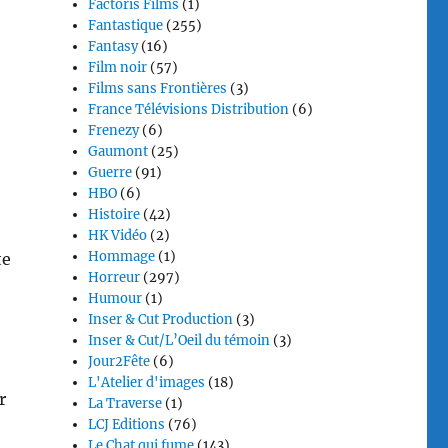
Factoris Films
(1)
Fantastique
(255)
Fantasy
(16)
Film noir
(57)
Films sans Frontières
(3)
France Télévisions Distribution
(6)
Frenezy
(6)
Gaumont
(25)
Guerre
(91)
HBO
(6)
Histoire
(42)
HK Vidéo
(2)
Hommage
(1)
te
Horreur
(297)
Humour
(1)
Inser & Cut Production
(3)
Inser & Cut/L’Oeil du témoin
(3)
Jour2Fête
(6)
L'Atelier d'images
(18)
r
La Traverse
(1)
LCJ Editions
(76)
Le Chat qui fume
(143)