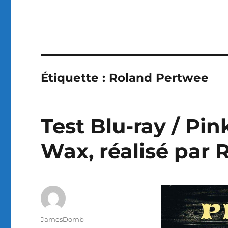
Étiquette :
Roland Pertwee
Test Blu-ray / Pin
Wax, réalisé par
Auteur
JamesDomb