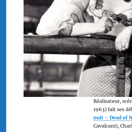
Réalisateur, scé
1963) fait ses d
nuit
–
Dead of 
Cavalcanti, Char