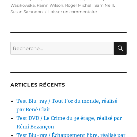
Wasikowska
,
Rainn Wilson
,
Roger Michell
,
Sam Neill
,
sur
Susan Sarandon
Laisser un commentaire
Test
DVD
/
Blackbird,
réalisé
RE
Recherche
par
pour :
Roger
Michell
ARTICLES RÉCENTS
Test Blu-ray / Tout l’or du monde, réalisé
par René Clair
Test DVD / Le Crime du 3e étage, réalisé par
Rémi Bezançon
Test Blu-ray / Échappement libre, réalisé par