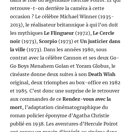
dans le rôle du légendaire Hercule Poirot. Et qui
retrouve-t-on derrière la caméra à cette
occasion ? Le célèbre Michael Winner (1935-
2013), le réalisateur britannique à qui l’on doit
les mythiques
Le Flingueur
(1972),
Le Cercle
noir
(1973),
Scorpio
(1973) et
Un justicier dans
la ville
(1973). Dans les années 1980, sous
contrat avec la célèbre Cannon et ses deux Go-
Go Boys Menahem Golan et Yoram Globus, le
cinéaste donne deux suites à son
Death Wish
original, deux triomphes au box-office en 1982
et 1985. C’est donc une surprise de le retrouver
aux commandes de ce
Rendez-vous avec la
mort
, l’adaptation cinématographique du
roman policier éponyme d’Agatha Christie
publié en 1938. Les aventures d’Hercule Poirot