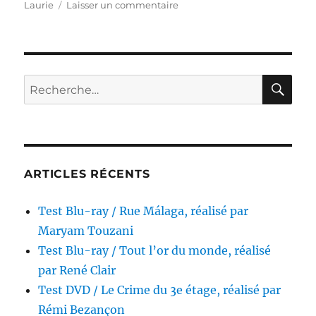
sur
Laurie
Laisser un commentaire
Test
Blu-
ray
/
Rendez-
RE
Recherche
vous
pour :
avec
la
mort,
réalisé
par
ARTICLES RÉCENTS
Michael
Winner
Test Blu-ray / Rue Málaga, réalisé par
Maryam Touzani
Test Blu-ray / Tout l’or du monde, réalisé
par René Clair
Test DVD / Le Crime du 3e étage, réalisé par
Rémi Bezançon