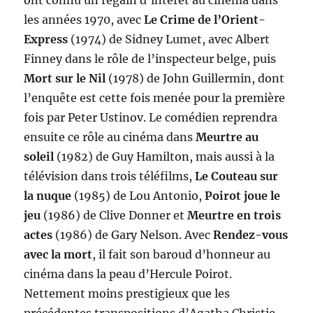
ont connu un regain d’intérêt au cinéma dans
les années 1970, avec
Le Crime de l’Orient-
Express
(1974) de Sidney Lumet, avec Albert
Finney dans le rôle de l’inspecteur belge, puis
Mort sur le Nil
(1978) de John Guillermin, dont
l’enquête est cette fois menée pour la première
fois par Peter Ustinov. Le comédien reprendra
ensuite ce rôle au cinéma dans
Meurtre au
soleil
(1982) de Guy Hamilton, mais aussi à la
télévision dans trois téléfilms,
Le Couteau sur
la nuque
(1985) de Lou Antonio,
Poirot joue le
jeu
(1986) de Clive Donner et
Meurtre en trois
actes
(1986) de Gary Nelson. Avec
Rendez-vous
avec la mort
, il fait son baroud d’honneur au
cinéma dans la peau d’Hercule Poirot.
Nettement moins prestigieux que les