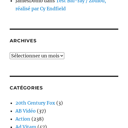
JamesDomb
dans
Test Blu-ray / Zoulou,
réalisé par Cy Endfield
ARCHIVES
Archives
CATÉGORIES
20th Century Fox
(3)
AB Vidéo
(37)
Action
(238)
Ad Vitam
(47)