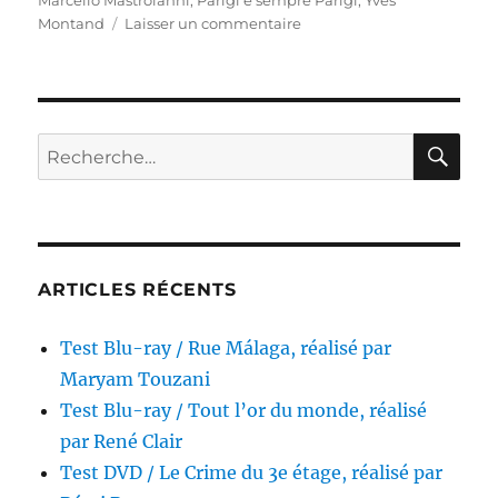
Marcello Mastroianni
,
Parigi è sempre Parigi
,
Yves
sur
Montand
Laisser un commentaire
Test
Blu-
ray
/
Paris
RE
Recherche
est
pour :
toujours
Paris,
réalisé
par
Luciano
ARTICLES RÉCENTS
Emmer
Test Blu-ray / Rue Málaga, réalisé par
Maryam Touzani
Test Blu-ray / Tout l’or du monde, réalisé
par René Clair
Test DVD / Le Crime du 3e étage, réalisé par