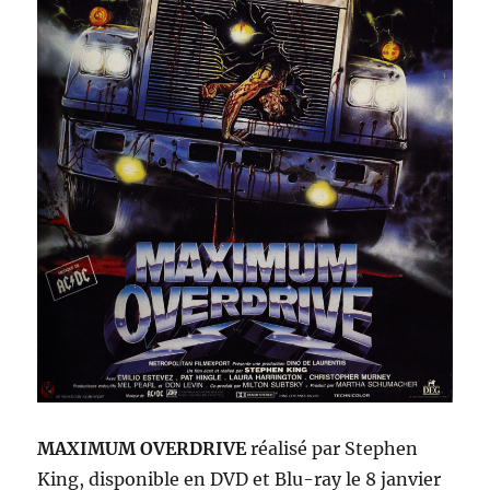
MAXIMUM OVERDRIVE
r
éalisé par Stephen
King
,
disponible en DVD et Blu-ray le 8 janvier