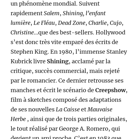
un phénomène mondial. Suivent
rapidement
Salem
,
Shining, l’enfant
lumière
,
Le Fléau
,
Dead Zone
,
Charlie
,
Cujo
,
Christine
…que des best-sellers. Hollywood
s’est donc très vite emparé des écrits de
Stephen King. En 1980, l’immense Stanley
Kubrick livre
Shining
, acclamé par la
critique, succès commercial, mais rejeté
par le romancier. Ce dernier retrousse ses
manches et écrit le scénario de
Creepshow
,
film à sketches composé des adaptations
de ses nouvelles
La Caisse
et
Mauvaise
Herbe
, ainsi que de trois parties originales,
le tout réalisé par George A. Romero, qui
devient un ami proche. C’est en 1983 que