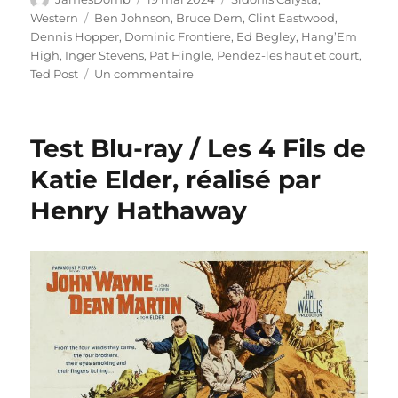
le
Étiquettes
Western
Ben Johnson
,
Bruce Dern
,
Clint Eastwood
,
Dennis Hopper
,
Dominic Frontiere
,
Ed Begley
,
Hang’Em
High
,
Inger Stevens
,
Pat Hingle
,
Pendez-les haut et court
,
sur
Ted Post
Un commentaire
Test
Blu-
ray
Test Blu-ray / Les 4 Fils de
/
Pendez-
Katie Elder, réalisé par
les
Henry Hathaway
haut
et
court,
réalisé
par
Ted
Post