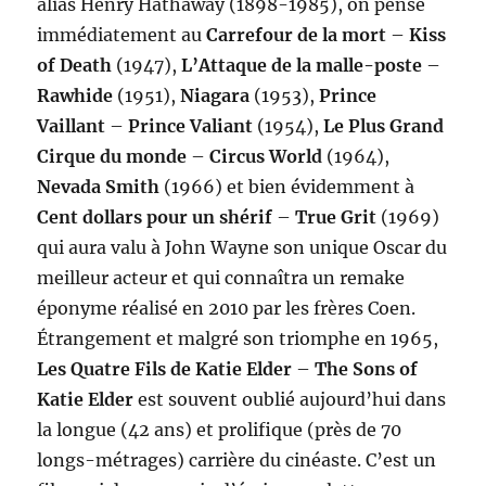
alias Henry Hathaway (1898-1985), on pense
immédiatement au
Carrefour de la mort
–
Kiss
of Death
(1947),
L’Attaque de la malle-poste
–
Rawhide
(1951),
Niagara
(1953),
Prince
Vaillant
–
Prince Valiant
(1954),
Le Plus Grand
Cirque du monde
–
Circus World
(1964),
Nevada Smith
(1966) et bien évidemment à
Cent dollars pour un shérif
–
True Grit
(1969)
qui aura valu à John Wayne son unique Oscar du
meilleur acteur et qui connaîtra un remake
éponyme réalisé en 2010 par les frères Coen.
Étrangement et malgré son triomphe en 1965,
Les Quatre Fils de Katie Elder
–
The Sons of
Katie Elder
est souvent oublié aujourd’hui dans
la longue (42 ans) et prolifique (près de 70
longs-métrages) carrière du cinéaste. C’est un