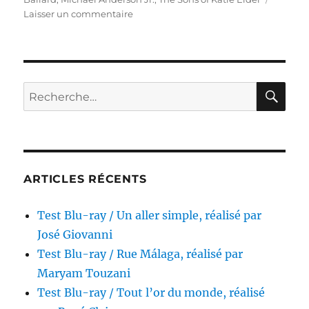
sur
Laisser un commentaire
Test
Blu-
ray
/
Les
RE
Recherche
4
pour :
Fils
de
Katie
Elder,
réalisé
ARTICLES RÉCENTS
par
Henry
Test Blu-ray / Un aller simple, réalisé par
Hathaway
José Giovanni
Test Blu-ray / Rue Málaga, réalisé par
Maryam Touzani
Test Blu-ray / Tout l’or du monde, réalisé