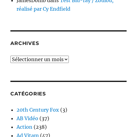
JamesDomb
dans
Test Blu-ray / Zoulou,
réalisé par Cy Endfield
ARCHIVES
Archives
CATÉGORIES
20th Century Fox
(3)
AB Vidéo
(37)
Action
(238)
Ad Vitam
(47)