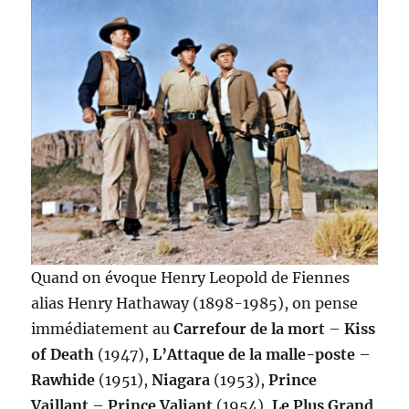
Quand on évoque Henry Leopold de Fiennes
alias Henry Hathaway (1898-1985), on pense
immédiatement au
Carrefour de la mort
–
Kiss
of Death
(1947),
L’Attaque de la malle-poste
–
Rawhide
(1951),
Niagara
(1953),
Prince
Vaillant
–
Prince Valiant
(1954),
Le Plus Grand