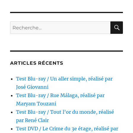
Blu-
ray
/
Accélération,
RE
Recherche
réalisé
pour :
par
Michael
Merino
&
Daniel
ARTICLES RÉCENTS
Zirilli
Test Blu-ray / Un aller simple, réalisé par
José Giovanni
Test Blu-ray / Rue Málaga, réalisé par
Maryam Touzani
Test Blu-ray / Tout l’or du monde, réalisé
par René Clair
Test DVD / Le Crime du 3e étage, réalisé par