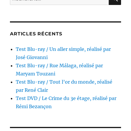
pour
pour :
être
honnêtes,
réalisé
par
Richard
ARTICLES RÉCENTS
Balducci
Test Blu-ray / Un aller simple, réalisé par
José Giovanni
Test Blu-ray / Rue Málaga, réalisé par
Maryam Touzani
Test Blu-ray / Tout l’or du monde, réalisé
par René Clair
Test DVD / Le Crime du 3e étage, réalisé par
Rémi Bezançon