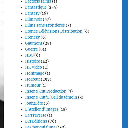
Factoris Films
(1)
Fantastique
(255)
Fantasy
(16)
Film noir
(57)
Films sans Frontières
(3)
France Télévisions Distribution
(6)
Frenezy
(6)
Gaumont
(25)
Guerre
(91)
HBO
(6)
Histoire
(42)
HK Vidéo
(2)
Hommage
(1)
Horreur
(297)
Humour
(1)
Inser & Cut Production
(3)
Inser & Cut/L’Oeil du témoin
(3)
Jour2Fête
(6)
L'Atelier d'images
(18)
La Traverse
(1)
LCJ Editions
(76)
Le Chat qui fume
(143)