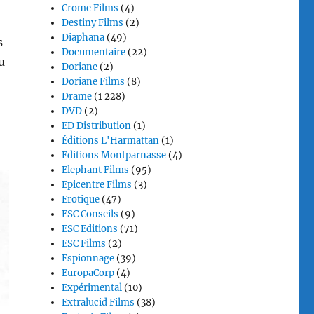
Crome Films
(4)
Destiny Films
(2)
Diaphana
(49)
s
Documentaire
(22)
u
Doriane
(2)
Doriane Films
(8)
Drame
(1 228)
DVD
(2)
ED Distribution
(1)
Éditions L'Harmattan
(1)
Editions Montparnasse
(4)
Elephant Films
(95)
Epicentre Films
(3)
Erotique
(47)
ESC Conseils
(9)
ESC Editions
(71)
ESC Films
(2)
Espionnage
(39)
EuropaCorp
(4)
Expérimental
(10)
Extralucid Films
(38)