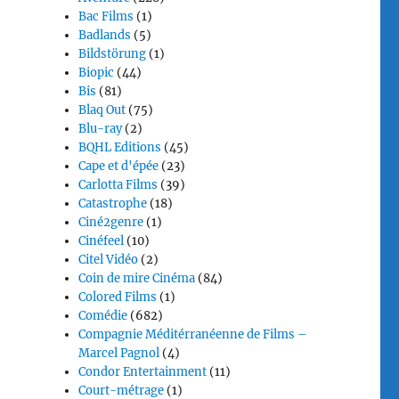
Bac Films
(1)
Badlands
(5)
Bildstörung
(1)
Biopic
(44)
Bis
(81)
Blaq Out
(75)
Blu-ray
(2)
BQHL Editions
(45)
Cape et d'épée
(23)
Carlotta Films
(39)
Catastrophe
(18)
Ciné2genre
(1)
Cinéfeel
(10)
Citel Vidéo
(2)
Coin de mire Cinéma
(84)
Colored Films
(1)
Comédie
(682)
Compagnie Méditérranéenne de Films –
Marcel Pagnol
(4)
Condor Entertainment
(11)
Court-métrage
(1)