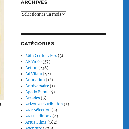
ARCHIVES
Archives
CATÉGORIES
20th Century Fox
(3)
AB Vidéo
(37)
Action
(238)
Ad Vitam
(47)
Animation
(14)
Anniversaire
(1)
Apollo Films
(5)
Arcadès
(5)
e
Arizona Distribution
(1)
ARP Sélection
(8)
ARTE Editions
(4)
Artus Films
(162)
Aventure
(228)