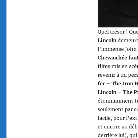
Quel trésor ! Qu
Lincoln
demeure 
l’immense John F
Chevauchée fan
films mis en sc
revenir à un per
fer
–
The Iron 
Lincoln
–
The P
étonnamment to
seulement par su
facile, pour l’e
et encore au déb
derrière lui), qu