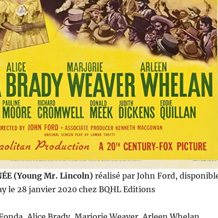
ÉE (Young Mr. Lincoln)
réalisé par John Ford, disponibl
y le 28 janvier 2020 chez BQHL Editions
Fonda, Alice Brady, Marjorie Weaver, Arleen Whelan,