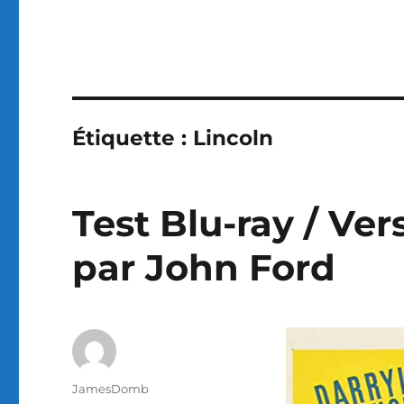
Étiquette :
Lincoln
Test Blu-ray / Ver
par John Ford
Auteur
JamesDomb