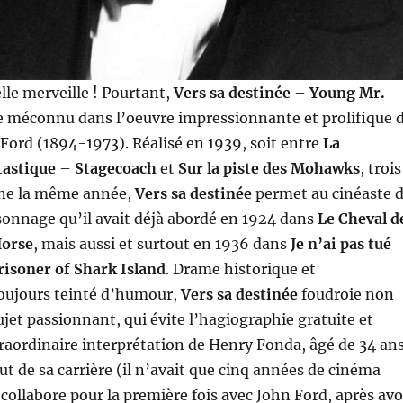
elle merveille ! Pourtant,
Vers sa destinée
–
Young Mr.
méconnu dans l’oeuvre impressionnante et prolifique 
ord (1894-1973). Réalisé en 1939, soit entre
La
tastique
–
Stagecoach
et
Sur la piste des Mohawks
, trois
ène la même année,
Vers sa destinée
permet au cinéaste 
sonnage qu’il avait déjà abordé en 1924 dans
Le Cheval d
Horse
, mais aussi et surtout en 1936 dans
Je n’ai pas tué
risoner of Shark Island
. Drame historique et
ujours teinté d’humour,
Vers sa destinée
foudroie non
jet passionnant, qui évite l’hagiographie gratuite et
xtraordinaire interprétation de Henry Fonda, âgé de 34 an
ut de sa carrière (il n’avait que cinq années de cinéma
i collabore pour la première fois avec John Ford, après avo