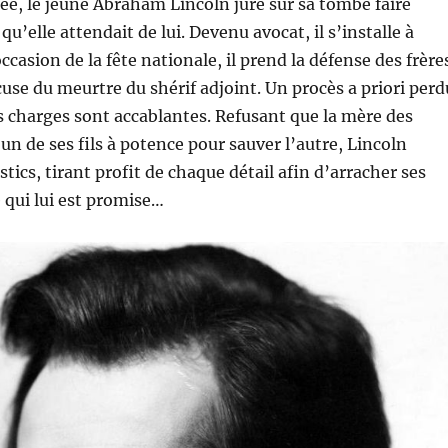
ée, le jeune Abraham Lincoln jure sur sa tombe faire
 qu’elle attendait de lui. Devenu avocat, il s’installe à
occasion de la fête nationale, il prend la défense des frère
cuse du meurtre du shérif adjoint. Un procès a priori perd
s charges sont accablantes. Refusant que la mère des
un de ses fils à potence pour sauver l’autre, Lincoln
tics, tirant profit de chaque détail afin d’arracher ses
e qui lui est promise…