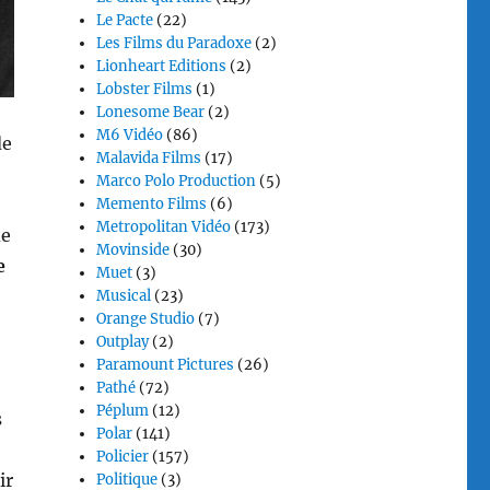
Le Pacte
(22)
Les Films du Paradoxe
(2)
Lionheart Editions
(2)
Lobster Films
(1)
Lonesome Bear
(2)
M6 Vidéo
(86)
de
Malavida Films
(17)
Marco Polo Production
(5)
Memento Films
(6)
Metropolitan Vidéo
(173)
de
Movinside
(30)
e
Muet
(3)
Musical
(23)
Orange Studio
(7)
Outplay
(2)
Paramount Pictures
(26)
Pathé
(72)
Péplum
(12)
s
Polar
(141)
Policier
(157)
ir
Politique
(3)