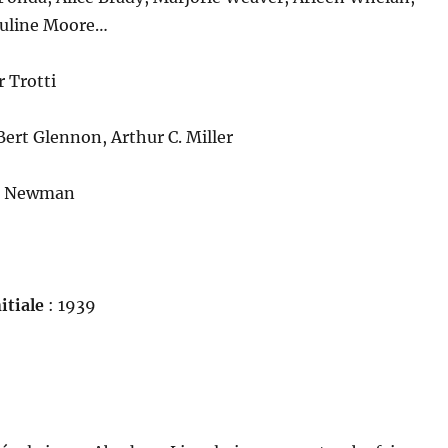
Pauline Moore…
 Trotti
Bert Glennon, Arthur C. Miller
ed Newman
itiale
: 1939