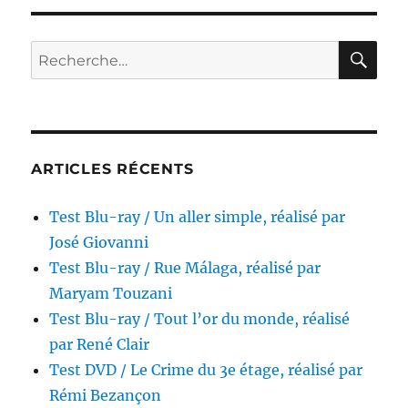
ray
/
Le
RE
Recherche
Député
pour :
réalisé
par
Eloy
de
la
ARTICLES RÉCENTS
Iglesia
Test Blu-ray / Un aller simple, réalisé par
José Giovanni
Test Blu-ray / Rue Málaga, réalisé par
Maryam Touzani
Test Blu-ray / Tout l’or du monde, réalisé
par René Clair
Test DVD / Le Crime du 3e étage, réalisé par
Rémi Bezançon