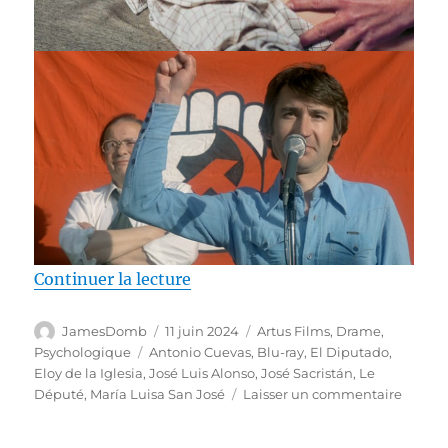
de « Test Blu-ray / Le Député, réa
Continuer la lecture
Auteur
Publié
Catégories
JamesDomb
11 juin 2024
Artus Films
,
Drame
,
le
Étiquettes
Psychologique
Antonio Cuevas
,
Blu-ray
,
El Diputado
,
Eloy de la Iglesia
,
José Luis Alonso
,
José Sacristán
,
Le
sur
Député
,
María Luisa San José
Laisser un commentaire
Test
Blu-