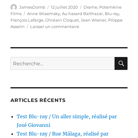
Auteur
Publié
Catégories
JamesDomb
12 juillet 2020
Drame
,
Potemkine
le
Étiquettes
Films
Anne Wiaemsky
,
Au hasard Balthazar
,
Blu-ray
,
François Lafarge
,
Ghislain Cloquet
,
Jean Wiener
,
Pilippe
sur
Asselin
Laisser un commentaire
Test
Blu-
ray
/
Au
RE
Recherche
hasard
pour :
Balthazar,
réalisé
par
Robert
Bresson
ARTICLES RÉCENTS
Test Blu-ray / Un aller simple, réalisé par
José Giovanni
Test Blu-ray / Rue Málaga, réalisé par