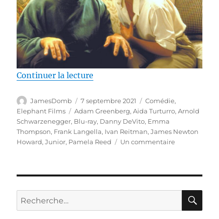
de « Test Blu-ray / Junior, réali
Continuer la lecture
Auteur
Publié
Catégories
JamesDomb
7 septembre 2021
Comédie
,
le
Étiquettes
Elephant Films
Adam Greenberg
,
Aida Turturro
,
Arnold
Schwarzenegger
,
Blu-ray
,
Danny DeVito
,
Emma
Thompson
,
Frank Langella
,
Ivan Reitman
,
James Newton
sur
Howard
,
Junior
,
Pamela Reed
Un commentaire
Test
Blu-
ray
/
Junior,
RE
Recherche
réalisé
pour :
par