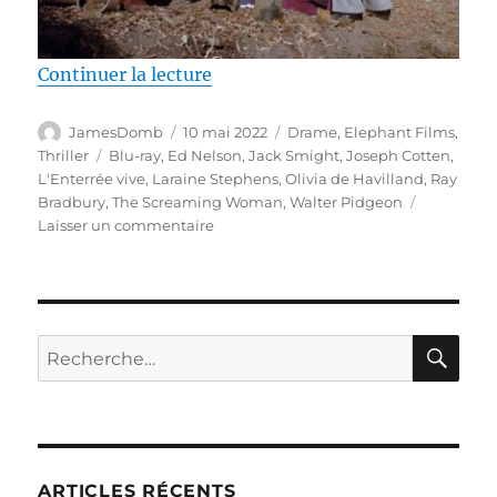
de « Test DVD / L’Enterrée vive,
Continuer la lecture
Auteur
Publié
Catégories
JamesDomb
10 mai 2022
Drame
,
Elephant Films
,
le
Étiquettes
Thriller
Blu-ray
,
Ed Nelson
,
Jack Smight
,
Joseph Cotten
,
L'Enterrée vive
,
Laraine Stephens
,
Olivia de Havilland
,
Ray
Bradbury
,
The Screaming Woman
,
Walter Pidgeon
sur
Laisser un commentaire
Test
DVD
/
L’Enterrée
vive,
RE
Recherche
réalisé
pour :
par
Jack
Smight
ARTICLES RÉCENTS