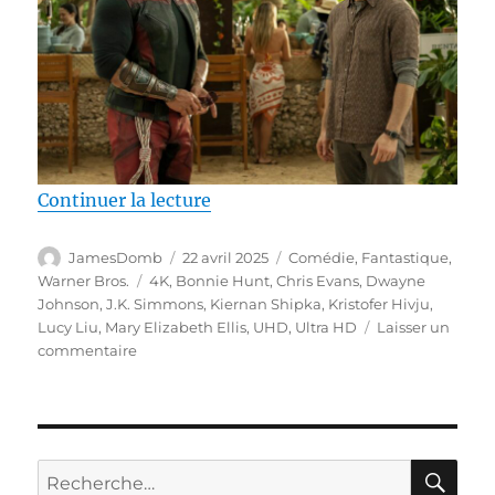
de « Test 4K UHD / Red One, réa
Continuer la lecture
Auteur
Publié
Catégories
JamesDomb
22 avril 2025
Comédie
,
Fantastique
,
le
Étiquettes
Warner Bros.
4K
,
Bonnie Hunt
,
Chris Evans
,
Dwayne
Johnson
,
J.K. Simmons
,
Kiernan Shipka
,
Kristofer Hivju
,
Lucy Liu
,
Mary Elizabeth Ellis
,
UHD
,
Ultra HD
Laisser un
sur
commentaire
Test
4K
UHD
/
Red
RE
Recherche
One,