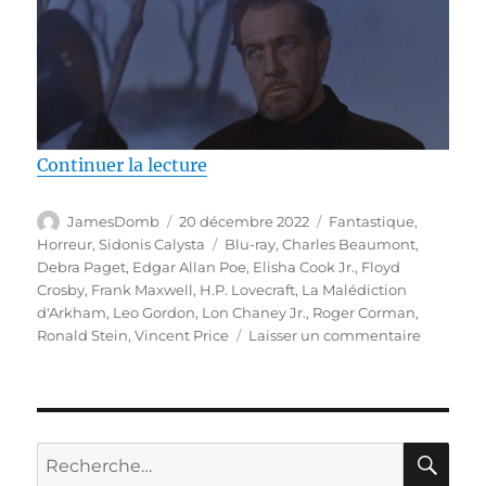
de « Test Blu-ray / La Malédict
Continuer la lecture
Auteur
Publié
Catégories
JamesDomb
20 décembre 2022
Fantastique
,
le
Étiquettes
Horreur
,
Sidonis Calysta
Blu-ray
,
Charles Beaumont
,
Debra Paget
,
Edgar Allan Poe
,
Elisha Cook Jr.
,
Floyd
Crosby
,
Frank Maxwell
,
H.P. Lovecraft
,
La Malédiction
d'Arkham
,
Leo Gordon
,
Lon Chaney Jr.
,
Roger Corman
,
sur
Ronald Stein
,
Vincent Price
Laisser un commentaire
Test
Blu-
ray
/
La
RE
Recherche
Malédict