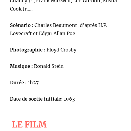
Chaney Jr., Frank Maxwell, Leo Gordon, Elisha
Cook Jr..…
Scénario :
Charles Beaumont, d’après H.P.
Lovecraft et Edgar Allan Poe
Photographie :
Floyd Crosby
Musique :
Ronald Stein
Durée :
1h27
Date de sortie initiale:
1963
LE FILM