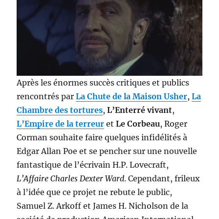
Après les énormes succès critiques et publics
rencontrés par
La Chute de la Maison Usher
,
La
Chambre des tortures
,
L’Enterré vivant
,
L’Empire de la terreur
et
Le Corbeau
, Roger
Corman souhaite faire quelques infidélités à
Edgar Allan Poe et se pencher sur une nouvelle
fantastique de l’écrivain H.P. Lovecraft,
L’Affaire Charles Dexter Ward
. Cependant, frileux
à l’idée que ce projet ne rebute le public,
Samuel Z. Arkoff et James H. Nicholson de la