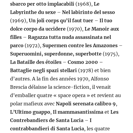
sbarco per otto implacabili
(1968),
Le
Labyrinthe du sexe
–
Nel labirinto del sesso
(1969),
Un joli corps qu’il faut tuer
–
Il tuo
dolce corpo da uccidere
(1970),
Le Manoir aux
filles
–
Ragazza tutta nuda assassinata nel
parco
(1972),
Supermen contre les Amazones
–
Superuomini, superdonne, superbotte
(1975),
La Bataille des étoiles
–
Cosmo 2000 –
Battaglie negli spazi stellari
(1978) et bien
d’autres. A la fin des années 1970, Alfonso
Brescia délaisse la science-fiction, il venait
d’emballer quatre « space opera » et revient au
polar mafieux avec
Napoli serenata calibro 9
,
L’Ultimo guappo
,
Il mammasantissima
et
Les
Contrebandiers de Santa Lucia
–
I
contrabbandieri di Santa Lucia
, les quatre