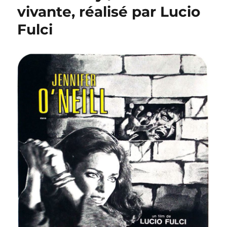
Les
vivante, réalisé par Lucio
Contrebandiers
Fulci
de
Santa
Lucia,
réalisé
par
Alfonso
Brescia