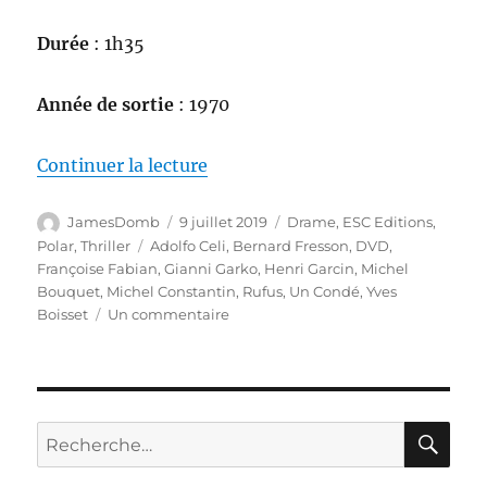
Durée
: 1h35
Année de sortie
: 1970
de « Test DVD / Un Condé, réalis
Continuer la lecture
Auteur
Publié
Catégories
JamesDomb
9 juillet 2019
Drame
,
ESC Editions
,
le
Étiquettes
Polar
,
Thriller
Adolfo Celi
,
Bernard Fresson
,
DVD
,
Françoise Fabian
,
Gianni Garko
,
Henri Garcin
,
Michel
Bouquet
,
Michel Constantin
,
Rufus
,
Un Condé
,
Yves
sur
Boisset
Un commentaire
Test
DVD
/
Un
Condé,
RE
Recherche
réalisé
pour :
par