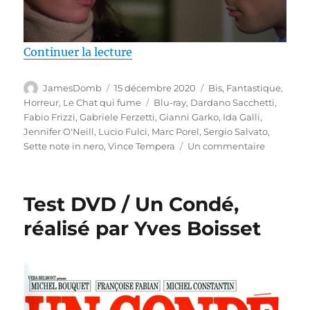
de « Test Blu-ray / L’Emmurée vi
Continuer la lecture
Auteur
Publié
Catégories
JamesDomb
15 décembre 2020
Bis
,
Fantastique
,
le
Étiquettes
Horreur
,
Le Chat qui fume
Blu-ray
,
Dardano Sacchetti
,
Fabio Frizzi
,
Gabriele Ferzetti
,
Gianni Garko
,
Ida Galli
,
Jennifer O'Neill
,
Lucio Fulci
,
Marc Porel
,
Sergio Salvato
,
sur
Sette note in nero
,
Vince Tempera
Un commentaire
Test
Blu-
ray
Test DVD / Un Condé,
/
L’Emmur
réalisé par Yves Boisset
vivante,
réalisé
par
Lucio
Fulci