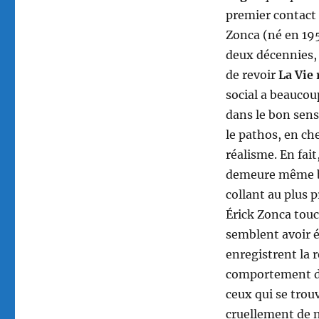
premier contact
Zonca (né en 1956
deux décennies, 
de revoir
La Vie 
social a beaucou
dans le bon sen
le pathos, en ch
réalisme. En fait
demeure même brû
collant au plus
Érick Zonca touc
semblent avoir 
enregistrent la 
comportement de
ceux qui se trou
cruellement de n