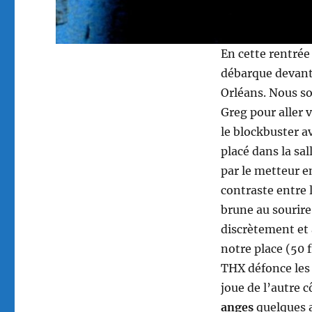
En cette rentrée
débarque devant 
Orléans. Nous s
Greg pour aller 
le blockbuster a
placé dans la sa
par le metteur en
contraste entre 
brune au sourire 
discrètement et
notre place (50 fr
THX défonce les
joue de l’autre 
anges
quelques a