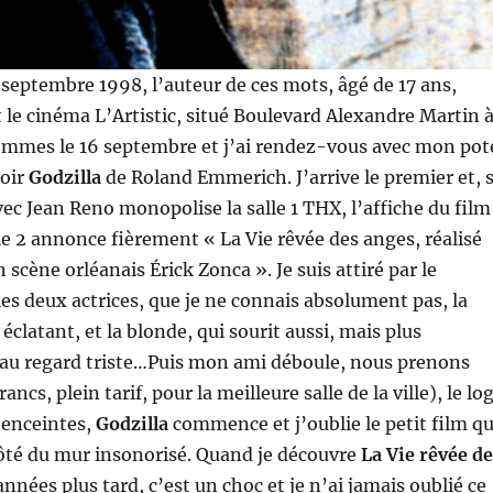
 septembre 1998, l’auteur de ces mots, âgé de 17 ans,
le cinéma L’Artistic, situé Boulevard Alexandre Martin 
ommes le 16 septembre et j’ai rendez-vous avec mon pot
voir
Godzilla
de Roland Emmerich. J’arrive le premier et, s
vec Jean Reno monopolise la salle 1 THX, l’affiche du film
lle 2 annonce fièrement « La Vie rêvée des anges, réalisé
 scène orléanais Érick Zonca ». Je suis attiré par le
les deux actrices, que je ne connais absolument pas, la
éclatant, et la blonde, qui sourit aussi, mais plus
 au regard triste…Puis mon ami déboule, nous prenons
ancs, plein tarif, pour la meilleure salle de la ville), le lo
 enceintes,
Godzilla
commence et j’oublie le petit film qu
côté du mur insonorisé. Quand je découvre
La Vie rêvée de
nnées plus tard, c’est un choc et je n’ai jamais oublié ce