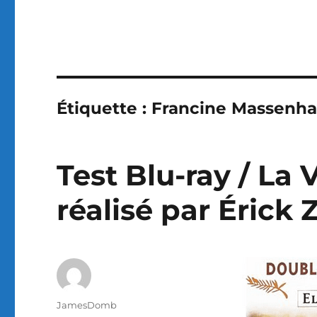
Étiquette :
Francine Massenh
Test Blu-ray / La 
réalisé par Érick
Auteur
JamesDomb