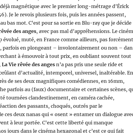
 déjà magnétique avec le premier long-métrage d’Érick
). Je le revois plusieurs fois, puis les années passent,
au bas mot. C’est pour sa sortie en Blu-ray que je décide
rêvée des anges
, avec pas mal d’appréhensions. Le ciné
p évolué, muté, en France comme ailleurs, pas forcémen
s, parfois en plongeant – involontairement ou non – dan
erchant à émouvoir à tout prix, en oubliant souvent tout
,
La Vie rêvée des anges
n’a pas pris une seule ride et
lant d’actualité, intemporel, universel, inaltérable. E
 près de ses deux magnifiques comédiennes, en 16mm,
he parfois au (faux) documentaire et certaines scènes, q
été tournées clandestinement, en caméra cachée,
réaction des passants, choqués, outrés par le
 ces deux nanas qui « osent » entamer un dialogue ave
vent à leur portée. C’est cette liberté qui manque
os jours dans le cinéma hexagonal et c’est ce qui fait