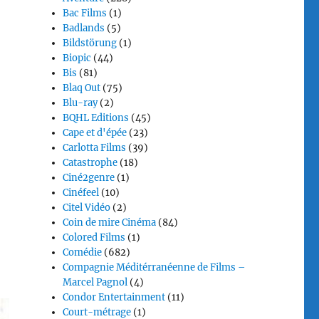
Bac Films
(1)
Badlands
(5)
Bildstörung
(1)
Biopic
(44)
Bis
(81)
Blaq Out
(75)
Blu-ray
(2)
BQHL Editions
(45)
Cape et d'épée
(23)
Carlotta Films
(39)
Catastrophe
(18)
Ciné2genre
(1)
Cinéfeel
(10)
Citel Vidéo
(2)
Coin de mire Cinéma
(84)
Colored Films
(1)
Comédie
(682)
Compagnie Méditérranéenne de Films –
Marcel Pagnol
(4)
Condor Entertainment
(11)
Court-métrage
(1)