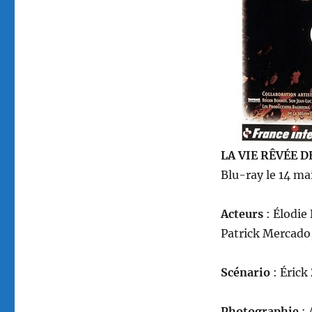
anges,
réalisé
par
Érick
Zonca
LA VIE RÊVÉE 
Blu-ray le 14 ma
Acteurs
: Élodie
Patrick Mercad
Scénario
: Érick
Photographie
: 