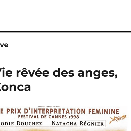
ave
Vie rêvée des anges,
 Zonca