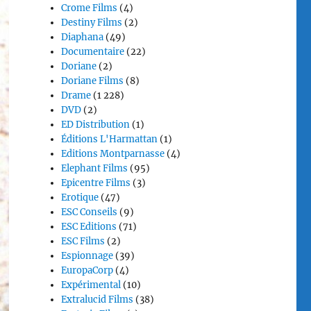
Crome Films
(4)
Destiny Films
(2)
Diaphana
(49)
Documentaire
(22)
Doriane
(2)
Doriane Films
(8)
Drame
(1 228)
DVD
(2)
ED Distribution
(1)
Éditions L'Harmattan
(1)
Editions Montparnasse
(4)
Elephant Films
(95)
Epicentre Films
(3)
Erotique
(47)
ESC Conseils
(9)
ESC Editions
(71)
ESC Films
(2)
Espionnage
(39)
EuropaCorp
(4)
Expérimental
(10)
Extralucid Films
(38)