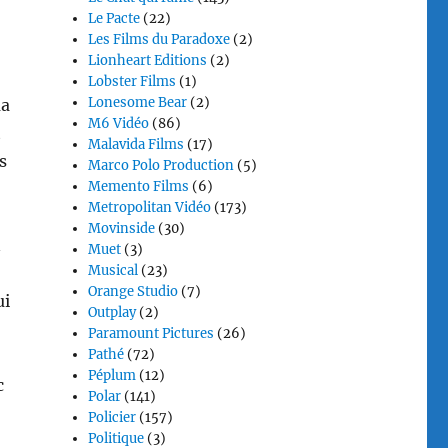
Le Pacte
(22)
Les Films du Paradoxe
(2)
Lionheart Editions
(2)
Lobster Films
(1)
Lonesome Bear
(2)
ma
M6 Vidéo
(86)
t
Malavida Films
(17)
s
Marco Polo Production
(5)
Memento Films
(6)
Metropolitan Vidéo
(173)
Movinside
(30)
n
Muet
(3)
Musical
(23)
Orange Studio
(7)
ui
Outplay
(2)
Paramount Pictures
(26)
Pathé
(72)
Péplum
(12)
c
Polar
(141)
Policier
(157)
Politique
(3)