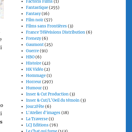
Factoris Films
(1)
Fantastique
(255)
Fantasy
(16)
Film noir
(57)
Films sans Frontières
(3)
à
France Télévisions Distribution
(6)
Frenezy
(6)
e
Gaumont
(25)
i
Guerre
(91)
HBO
(6)
Histoire
(42)
HK Vidéo
(2)
Hommage
(1)
Horreur
(297)
Humour
(1)
Inser & Cut Production
(3)
Inser & Cut/L’Oeil du témoin
(3)
go
Jour2Fête
(6)
L'Atelier d'images
(18)
i
La Traverse
(1)
s
LCJ Editions
(76)
Le Chat qui fume
(143)