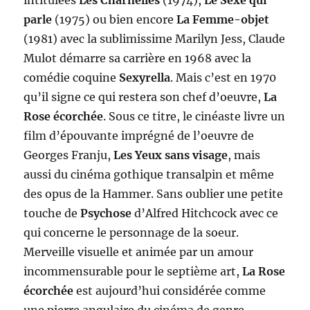
intitulées
Les Charnelles
(1974),
Le Sexe qui
parle
(1975) ou bien encore
La Femme-objet
(1981) avec la sublimissime Marilyn Jess, Claude
Mulot démarre sa carrière en 1968 avec la
comédie coquine
Sexyrella
. Mais c’est en 1970
qu’il signe ce qui restera son chef d’oeuvre,
La
Rose écorchée
. Sous ce titre, le cinéaste livre un
film d’épouvante imprégné de l’oeuvre de
Georges Franju,
Les Yeux sans visage
, mais
aussi du cinéma gothique transalpin et même
des opus de la Hammer. Sans oublier une petite
touche de
Psychose
d’Alfred Hitchcock avec ce
qui concerne le personnage de la soeur.
Merveille visuelle et animée par un amour
incommensurable pour le septième art,
La Rose
écorchée
est aujourd’hui considérée comme