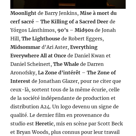
Moonlight
de Barry Jenkins,
Mise à mort du
cerf sacré
–
The Killing of a Sacred Deer
de
Yórgos Lánthimos,
90’s
–
Mid90s
de Jonah
Hill,
The Lighthouse
de Robert Eggers,
Midsommar
d’Ari Aster,
Everything
Everywhere All at Once
de Daniel Kwan et
Daniel Scheinert,
The Whale
de Darren
Aronofsky,
La Zone d’intérêt
–
The Zone of
Interest
de Jonathan Glazer, pour ne citer que
ceux-là, sortent tous de la même écurie, celle
de la société indépendante de production et
distribution A24. Un logo devenu un signe de
qualité. Le dernier film en provenance du
studio est
Heretic
, mis en scène par Scott Beck
et Bryan Woods, plus connus pour leur travail