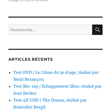
Test
Blu-
ray
/
Heretic,
RE
Recherche
réalisé
pour :
par
Scott
Beck
&
Bryan
ARTICLES RÉCENTS
Woods
Test DVD / Le Crime du 3e étage, réalisé par
Rémi Bezançon
Test Blu-ray / Échappement libre, réalisé par
Jean Becker
Test 4K UHD / The Drama, réalisé par
Kristoffer Borgli