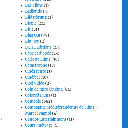
e
Bac Films
(1)
Badlands
(5)
Bildstörung
(1)
Biopic
(44)
Bis
(81)
Blaq Out
(75)
Blu-ray
(2)
BQHL Editions
(45)
Cape et d'épée
(23)
Carlotta Films
(39)
Catastrophe
(18)
Ciné2genre
(1)
Cinéfeel
(10)
Citel Vidéo
(2)
Coin de mire Cinéma
(84)
Colored Films
(1)
Comédie
(682)
Compagnie Méditérranéenne de Films –
Marcel Pagnol
(4)
s
Condor Entertainment
(11)
Court-métrage
(1)