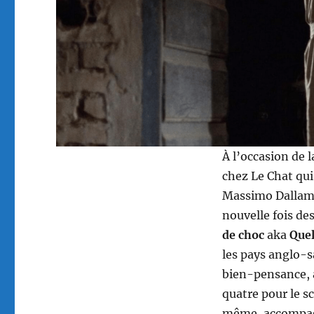
À l’occasion de 
chez Le Chat qui
Massimo Dallama
nouvelle fois de
de choc
aka
Quel
les pays anglo-s
bien-pensance, a
quatre pour le s
même, accompagn