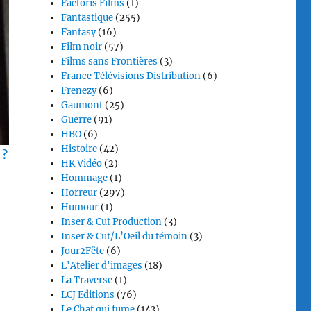
Factoris Films
(1)
Fantastique
(255)
Fantasy
(16)
Film noir
(57)
Films sans Frontières
(3)
France Télévisions Distribution
(6)
Frenezy
(6)
Gaumont
(25)
Guerre
(91)
HBO
(6)
Histoire
(42)
 ?
HK Vidéo
(2)
Hommage
(1)
Horreur
(297)
Humour
(1)
Inser & Cut Production
(3)
Inser & Cut/L’Oeil du témoin
(3)
Jour2Fête
(6)
L'Atelier d'images
(18)
La Traverse
(1)
LCJ Editions
(76)
Le Chat qui fume
(143)