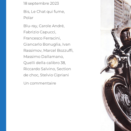
Publié
18 septembre 2023
le
Catégories
Bis
,
Le Chat qui fume
,
Polar
Étiquettes
Blu-ray
,
Carole André
,
Fabrizio Capucci
,
Francesco Ferracini
,
Giancarlo Bonuglia
,
Ivan
Rassimov
,
Marcel Bozzuffi
,
Massimo Dallamano
,
Quelli della calibro 38
,
Riccardo Salvino
,
Section
de choc
,
Stelvio Cipriani
sur
Un commentaire
Test
Blu-
ray
/
Section
de
choc,