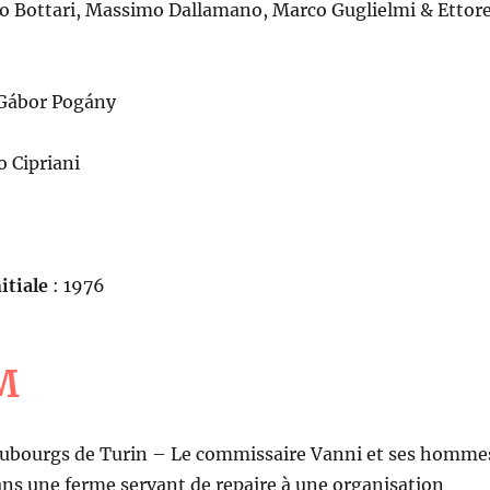
co Bottari, Massimo Dallamano, Marco Guglielmi & Ettor
 Gábor Pogány
io Cipriani
itiale
: 1976
M
faubourgs de Turin – Le commissaire Vanni et ses homme
ans une ferme servant de repaire à une organisation