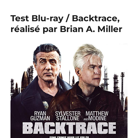
Blu-
ray
Test Blu-ray / Backtrace,
/
10
réalisé par Brian A. Miller
Minutes
Gone,
réalisé
par
Brian
A.
Miller