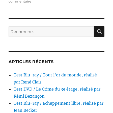
sur
commentaire
Test
Blu-
ray
/
Special
RE
Recherche
Effects,
pour :
réalisé
par
Larry
Cohen
ARTICLES RÉCENTS
Test Blu-ray / Tout l’or du monde, réalisé
par René Clair
Test DVD / Le Crime du 3e étage, réalisé par
Rémi Bezançon
Test Blu-ray / Échappement libre, réalisé par
Jean Becker