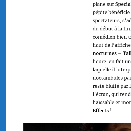
plane sur
Specia
pépite bénéficie
spectateurs, s’a
du début à la fin
comédien bien tr
haut de l’affich
nocturnes
–
Tal
heure, en fait u
laquelle il inter
noctambules pau
reste bluffé par
l’écran, qui ren
haïssable et mo
Effects
!