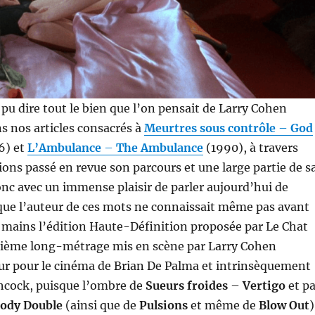
pu dire tout le bien que l’on pensait de Larry Cohen
s nos articles consacrés à
Meurtres sous contrôle
–
God
6) et
L’Ambulance
–
The Ambulance
(1990), à travers
ions passé en revue son parcours et une large partie de s
donc avec un immense plaisir de parler aujourd’hui de
 que l’auteur de ces mots ne connaissait même pas avant
s mains l’édition Haute-Définition proposée par Le Chat
zième long-métrage mis en scène par Larry Cohen
ur pour le cinéma de Brian De Palma et intrinsèquement
chcock, puisque l’ombre de
Sueurs froides
–
Vertigo
et pa
ody Double
(ainsi que de
Pulsions
et même de
Blow Out
)