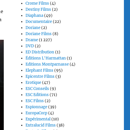
Crome Films
(4)
Destiny Films
(2)
ne
Diaphana
(49)
a
Documentaire
(22)
Doriane
(2)
Doriane Films
(8)
Drame
(1 227)
DVD
(2)
ED Distribution
(1)
Éditions L'Harmattan
(1)
Editions Montparnasse
(4)
Elephant Films
(95)
Epicentre Films
(3)
Erotique
(47)
ESC Conseils
(9)
ESC Editions
(71)
ESC Films
(2)
Espionnage
(39)
EuropaCorp
(4)
Expérimental
(10)
Extralucid Films
(38)