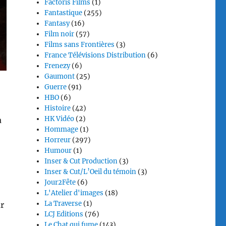
Factoris Films
(1)
Fantastique
(255)
Fantasy
(16)
Film noir
(57)
Films sans Frontières
(3)
France Télévisions Distribution
(6)
Frenezy
(6)
Gaumont
(25)
Guerre
(91)
HBO
(6)
Histoire
(42)
HK Vidéo
(2)
a
Hommage
(1)
Horreur
(297)
Humour
(1)
Inser & Cut Production
(3)
Inser & Cut/L’Oeil du témoin
(3)
Jour2Fête
(6)
L'Atelier d'images
(18)
La Traverse
(1)
r
LCJ Editions
(76)
Le Chat qui fume
(143)