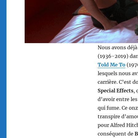
Nous avons déjà 
(1936-2019) dan
Told Me To
(197
lesquels nous av
carrière. C’est 
Special Effects
,
d’avoir entre le
qui fume. Ce on
transpire d’amo
pour Alfred Hit
conséquent de
B