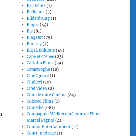
Bac Films
(1)
Badlands
(5)
Bildstörung
(1)
Biopic
(44)
Bis
(81)
Blaq Out
(75)
Blu-ray
(2)
BQHL Editions
(45)
Cape et d'épée
(23)
Carlotta Films
(39)
Catastrophe
(18)
Ciné2genre
(1)
Cinéfeel
(10)
Citel Vidéo
(2)
Coin de mire Cinéma
(84)
Colored Films
(1)
Comédie
(681)
n.
Compagnie Méditérranéenne de Films –
Marcel Pagnol
(4)
Condor Entertainment
(11)
Court-métrage
(1)