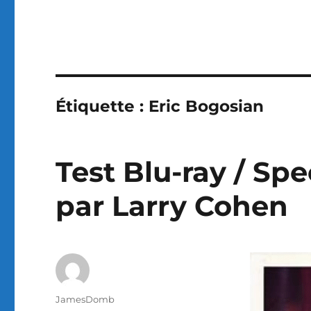
Étiquette :
Eric Bogosian
Test Blu-ray / Spec
par Larry Cohen
Auteur
JamesDomb