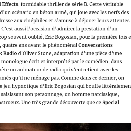
l Effects
, formidable thriller de série B. Cette véritable
 d’un scénario en béton armé, qui joue avec les nerfs des
dresse aux cinéphiles et s’amuse à déjouer leurs attentes
. C’est aussi l’occasion d’admirer la prestation d’un
op souvent oublié, Eric Bogosian, pour la première fois 
e, quatre ans avant le phénoménal
Conversations
k Radio
d’Oliver Stone, adaptation d’une pièce d’une
n monologue écrit et interprété par le comédien, dans
prète un animateur de radio qui s’entretient avec les
més qu’il ne ménage pas. Comme dans ce dernier, on
 le jeu hypnotique d’Eric Bogosian qui bouffe littéralemen
d saisissant son personnage, un homme narcissique,
nstrueux. Une très grande découverte que ce
Special