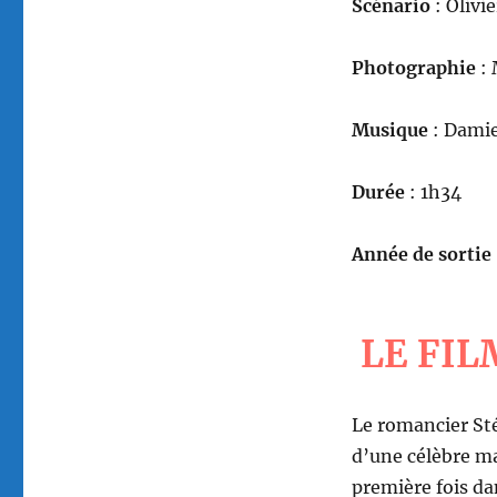
Scénario
: Olivi
Photographie
: 
Musique
: Dami
Durée
: 1h34
Année de sortie
LE FIL
Le romancier Sté
d’une célèbre ma
première fois dan