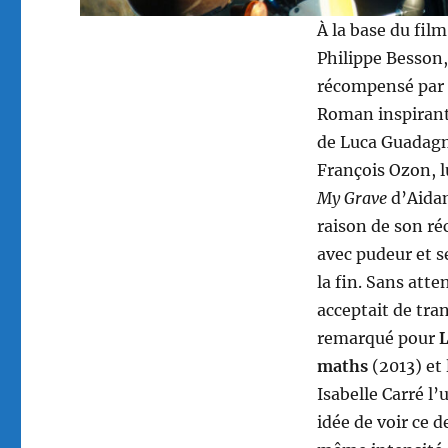
À la base du fil
Philippe Besson,
récompensé par l
Roman inspirant
de Luca Guadagn
François Ozon, 
My Grave
d’Aida
raison de son réc
avec pudeur et s
la fin. Sans atte
acceptait de tra
remarqué pour
L
maths
(2013) et
Isabelle Carré l
idée de voir ce 