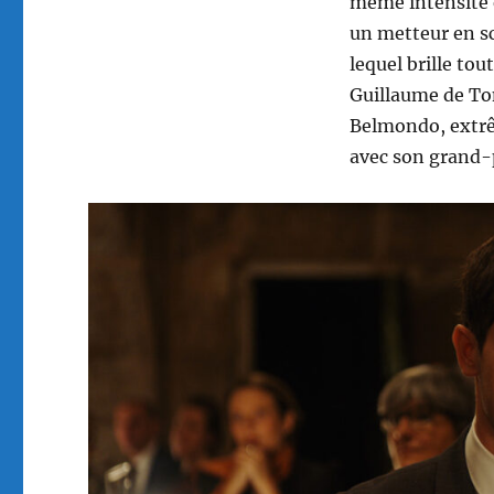
même intensité et
un metteur en s
lequel brille tou
Guillaume de To
Belmondo, extrê
avec son grand-p