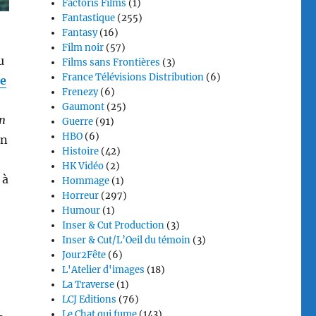
Factoris Films
(1)
Fantastique
(255)
Fantasy
(16)
Film noir
(57)
u
Films sans Frontières
(3)
France Télévisions Distribution
(6)
me
Frenezy
(6)
Gaumont
(25)
n
Guerre
(91)
HBO
(6)
en
Histoire
(42)
HK Vidéo
(2)
 à
Hommage
(1)
Horreur
(297)
Humour
(1)
Inser & Cut Production
(3)
Inser & Cut/L’Oeil du témoin
(3)
Jour2Fête
(6)
L'Atelier d'images
(18)
La Traverse
(1)
LCJ Editions
(76)
Le Chat qui fume
(143)