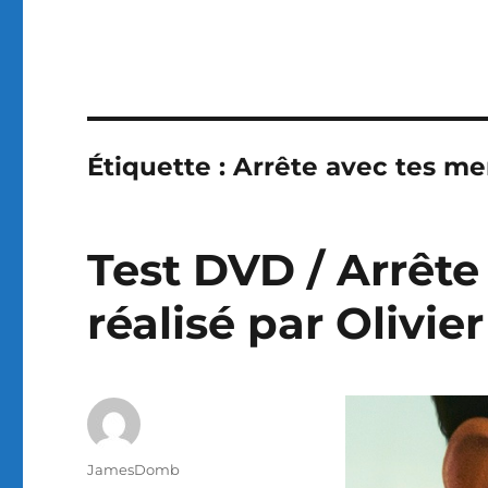
Étiquette :
Arrête avec tes m
Test DVD / Arrêt
réalisé par Olivie
Auteur
JamesDomb