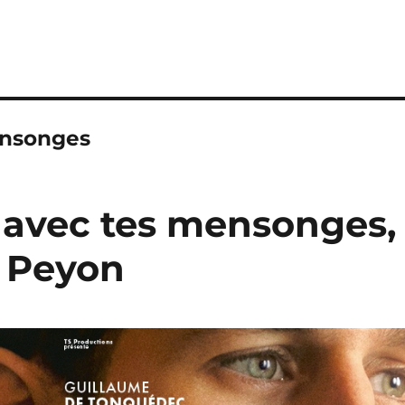
ensonges
e avec tes mensonges,
r Peyon