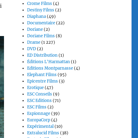
Crome Films
(4)
i
Destiny Films
(2)
Diaphana
(49)
Documentaire
(22)
Doriane
(2)
Doriane Films
(8)
Drame
(1 227)
DVD
(2)
ED Distribution
(1)
Éditions L'Harmattan
(1)
Editions Montparnasse
(4)
Elephant Films
(95)
Epicentre Films
(3)
Erotique
(47)
ESC Conseils
(9)
ESC Editions
(71)
ESC Films
(2)
Espionnage
(39)
EuropaCorp
(4)
Expérimental
(10)
Extralucid Films
(38)