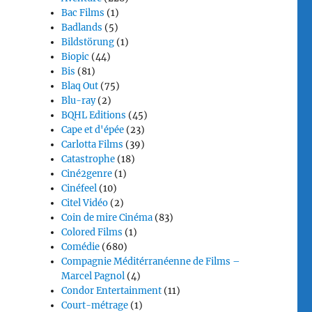
Bac Films
(1)
Badlands
(5)
Bildstörung
(1)
Biopic
(44)
Bis
(81)
Blaq Out
(75)
Blu-ray
(2)
BQHL Editions
(45)
Cape et d'épée
(23)
Carlotta Films
(39)
Catastrophe
(18)
Ciné2genre
(1)
Cinéfeel
(10)
Citel Vidéo
(2)
Coin de mire Cinéma
(83)
Colored Films
(1)
Comédie
(680)
Compagnie Méditérranéenne de Films –
Marcel Pagnol
(4)
Condor Entertainment
(11)
Court-métrage
(1)