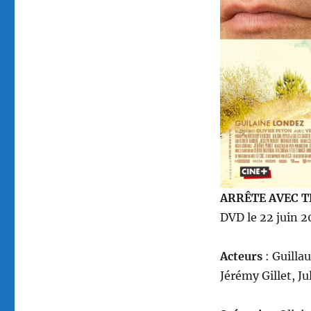
par
Olivier
Peyon
ARRÊTE AVEC 
DVD le 22 juin 2
Acteurs
: Guilla
Jérémy Gillet, J