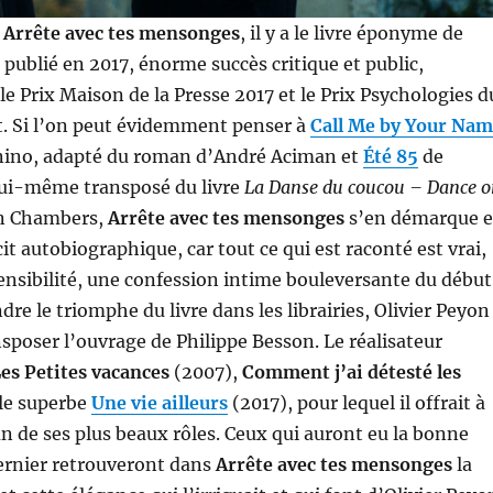
m
Arrête avec tes mensonges
, il y a le livre éponyme de
 publié en 2017, énorme succès critique et public,
e Prix Maison de la Presse 2017 et le Prix Psychologies d
. Si l’on peut évidemment penser à
Call Me by Your Na
ino, adapté du roman d’André Aciman et
Été 85
de
lui-même transposé du livre
La Danse du coucou – Dance o
n Chambers,
Arrête avec tes mensonges
s’en démarque 
it autobiographique, car tout ce qui est raconté est vrai,
ensibilité, une confession intime bouleversante du début
ndre le triomphe du livre dans les librairies, Olivier Peyon
nsposer l’ouvrage de Philippe Besson. Le réalisateur
es Petites vacances
(2007),
Comment j’ai détesté les
 le superbe
Une vie ailleurs
(2017), pour lequel il offrait à
’un de ses plus beaux rôles. Ceux qui auront eu la bonne
dernier retrouveront dans
Arrête avec tes mensonges
la