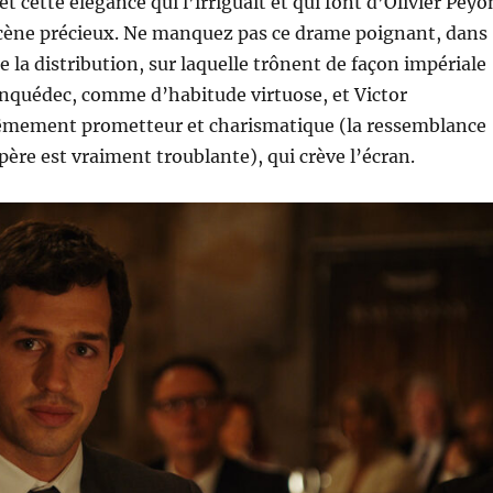
 cette élégance qui l’irriguait et qui font d’Olivier Peyo
cène précieux. Ne manquez pas ce drame poignant, dans
te la distribution, sur laquelle trônent de façon impériale
nquédec, comme d’habitude virtuose, et Victor
mement prometteur et charismatique (la ressemblance
ère est vraiment troublante), qui crève l’écran.