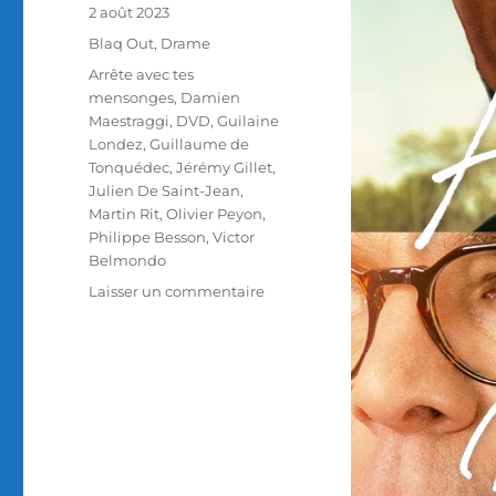
Publié
2 août 2023
le
Catégories
Blaq Out
,
Drame
Étiquettes
Arrête avec tes
mensonges
,
Damien
Maestraggi
,
DVD
,
Guilaine
Londez
,
Guillaume de
Tonquédec
,
Jérémy Gillet
,
Julien De Saint-Jean
,
Martin Rit
,
Olivier Peyon
,
Philippe Besson
,
Victor
Belmondo
sur
Laisser un commentaire
Test
DVD
/
Arrête
avec
tes
mensonges,
réalisé