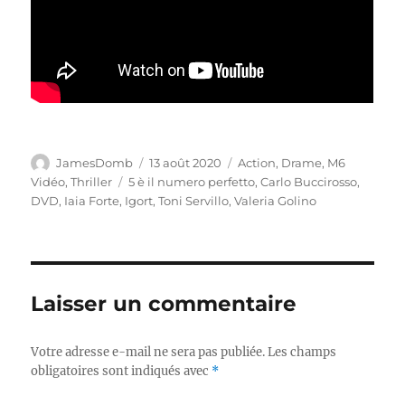
Auteur
Publié
Catégories
JamesDomb
13 août 2020
Action
,
Drame
,
M6
le
Étiquettes
Vidéo
,
Thriller
5 è il numero perfetto
,
Carlo Buccirosso
,
DVD
,
Iaia Forte
,
Igort
,
Toni Servillo
,
Valeria Golino
Laisser un commentaire
Votre adresse e-mail ne sera pas publiée.
Les champs
obligatoires sont indiqués avec
*