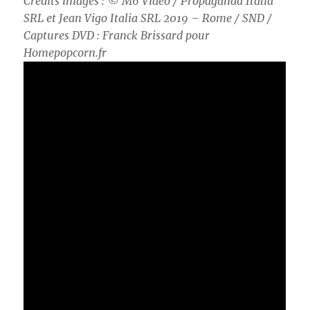
Crédits images : © M6 Vidéo /
Propaganda Italia
SRL et Jean Vigo Italia SRL 2019 – Rome / SND /
Captures DVD : Franck Brissard pour
Homepopcorn.fr