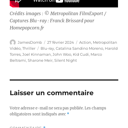
Crédits images : ©
Metropolitan FilmExport /
Captures Blu-ray : Franck Brissard pour
Homepopcorn.fr
Auteur
Publié
Catégories
JamesDomb
27 février 2024
Action
,
Metropolitan
le
Étiquettes
Vidéo
,
Thriller
Blu-ray
,
Catalina Sandino Moreno
,
Harold
Torres
,
Joel Kinnaman
,
John Woo
,
Kid Cudi
,
Marco
Beltrami
,
Sharone Meir
,
Silent Night
Laisser un commentaire
Votre adresse e-mail ne sera pas publiée.
Les champs
obligatoires sont indiqués avec
*