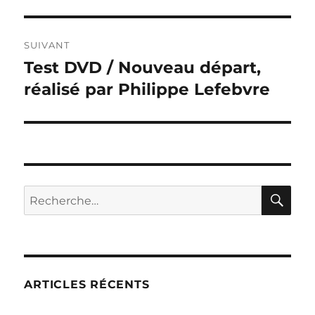
SUIVANT
Test DVD / Nouveau départ,
Publication
suivante :
réalisé par Philippe Lefebvre
RE
Recherche
pour :
ARTICLES RÉCENTS