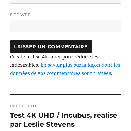
SITE WEB
Ce site utilise Akismet pour réduire les
indésirables.
En savoir plus sur la façon dont les
données de vos commentaires sont traitées
.
Navigation
PRÉCÉDENT
de
Test 4K UHD / Incubus, réalisé
Publication
précédente :
par Leslie Stevens
l’article