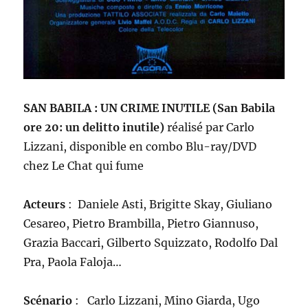
SAN BABILA : UN CRIME INUTILE (San Babila
ore 20: un delitto inutile)
r
éalisé
par Carlo
Lizzani
,
disponible en combo Blu-ray/DVD
chez Le Chat qui fume
A
cteurs
: Daniele Asti, Brigitte Skay, Giuliano
Cesareo, Pietro Brambilla, Pietro Giannuso,
Grazia Baccari, Gilberto Squizzato, Rodolfo Dal
Pra, Paola Faloja…
Scénario
:
Carlo Lizzani, Mino Giarda, Ugo