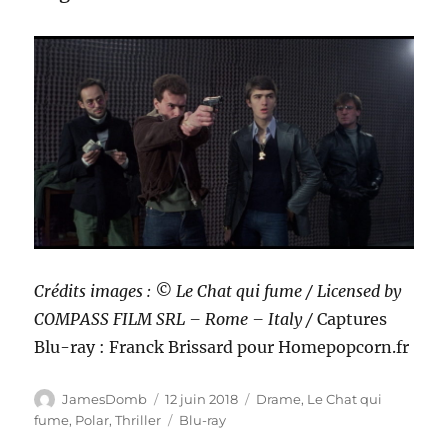
Crédits images : © Le Chat qui fume / Licensed by
COMPASS FILM SRL – Rome – Italy /
Captures
Blu-ray : Franck Brissard pour Homepopcorn.fr
Auteur
Publié
Catégories
JamesDomb
12 juin 2018
Drame
,
Le Chat qui
le
Étiquettes
fume
,
Polar
,
Thriller
Blu-ray