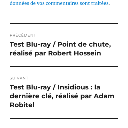
données de vos commentaires sont traitées
.
Navigation
PRÉCÉDENT
de
Test Blu-ray / Point de chute,
Publication
précédente :
réalisé par Robert Hossein
l’article
SUIVANT
Test Blu-ray / Insidious : la
Publication
suivante :
dernière clé, réalisé par Adam
Robitel