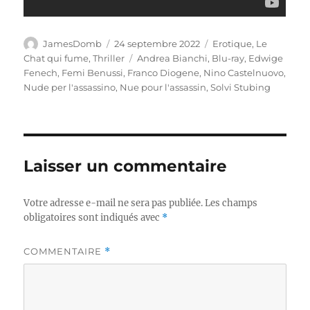
Auteur
Publié
Catégories
JamesDomb
24 septembre 2022
Erotique
,
Le
le
Étiquettes
Chat qui fume
,
Thriller
Andrea Bianchi
,
Blu-ray
,
Edwige
Fenech
,
Femi Benussi
,
Franco Diogene
,
Nino Castelnuovo
,
Nude per l'assassino
,
Nue pour l'assassin
,
Solvi Stubing
Laisser un commentaire
Votre adresse e-mail ne sera pas publiée.
Les champs
obligatoires sont indiqués avec
*
COMMENTAIRE
*