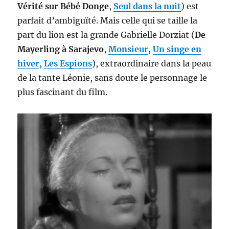
Vérité sur Bébé Donge
,
Seul dans la nuit
) est
parfait d’ambiguïté. Mais celle qui se taille la
part du lion est la grande Gabrielle Dorziat (
De
Mayerling à Sarajevo
,
Monsieur
,
Un singe en
hiver
,
Les Espions
), extraordinaire dans la peau
de la tante Léonie, sans doute le personnage le
plus fascinant du film.