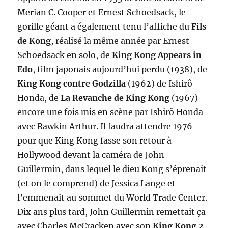
Merian C. Cooper et Ernest Schoedsack, le
gorille géant a également tenu l’affiche du
Fils
de Kong
, réalisé la même année par Ernest
Schoedsack en solo, de
King Kong Appears in
Edo
, film japonais aujourd’hui perdu (1938), de
King Kong contre Godzilla
(1962) de Ishirô
Honda, de
La Revanche de King Kong
(1967)
encore une fois mis en scène par Ishirô Honda
avec Rawkin Arthur. Il faudra attendre 1976
pour que King Kong fasse son retour à
Hollywood devant la caméra de John
Guillermin, dans lequel le dieu Kong s’éprenait
(et on le comprend) de Jessica Lange et
l’emmenait au sommet du World Trade Center.
Dix ans plus tard, John Guillermin remettait ça
avec Charles McCracken avec son
King Kong 2
.