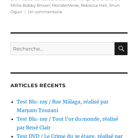
Millie Bobby Brown
,
MonsterVerse
,
Rebacca Hall
,
Shun
sur
Oguri
Un commentaire
Test
Blu-
ray
/
Godzilla
RE
Recherche
vs.
pour :
Kong,
réalisé
par
Adam
Wingard
ARTICLES RÉCENTS
Test Blu-ray / Rue Málaga, réalisé par
Maryam Touzani
Test Blu-ray / Tout l’or du monde, réalisé
par René Clair
Test DVD / Le Crime du 3e étage, réalisé par