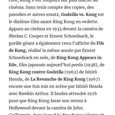
côté, Kong s’est toujours fait plus discret au
cinéma. Sans tenir compte des copies, des
parodies et autres ersatz,
Godzilla vs. Kong
est
le dixième film ayant King Kong en vedette.
Apparu au cinéma en 1933 devant la caméra de
Merian C. Cooper et Ernest Schoedsack, le
gorille géant a également tenu l’affiche du
Fils
de Kong
, réalisé la même année par Ernest
Schoedsack en solo, de
King Kong Appears in
Edo
, film japonais aujourd’hui perdu (1938), de
King Kong contre Godzilla
(1962) de Ishirô
Honda, de
La Revanche de King Kong
(1967)
encore une fois mis en scène par Ishirô Honda
avec Rawkin Arthur. Il faudra attendre 1976
pour que King Kong fasse son retour à
Hollywood devant la caméra de John