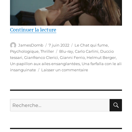
de « Test Blu-ray / Un papillon a
Continuer la lecture
Auteur
Publié
Catégories
JamesDomb
7 juin 2022
Le Chat qui fume
,
le
Étiquettes
Psychologique
,
Thriller
Blu-ray
,
Carlo Carlini
,
Duccio
tessari
,
Gianfranco Clerici
,
Gianni Ferrio
,
Helmut Berger
,
Un papillon aux ailes ensanglantées
,
Una farfalla con le ali
sur
insanguinate
Laisser un commentaire
Test
Blu-
ray
/
Un
RE
Recherche
papillon
pour :
aux
ailes
ensanglantées,
réalisé