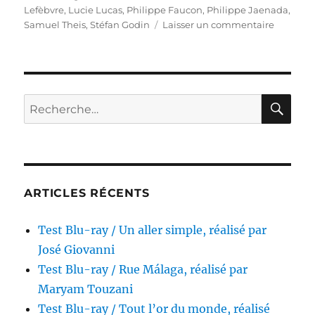
Lefèbvre
,
Lucie Lucas
,
Philippe Faucon
,
Philippe Jaenada
,
sur
Samuel Theis
,
Stéfan Godin
Laisser un commentaire
Test
DVD
/
La
Petite
RE
Recherche
femelle,
pour :
réalisé
par
Philippe
Faucon
ARTICLES RÉCENTS
Test Blu-ray / Un aller simple, réalisé par
José Giovanni
Test Blu-ray / Rue Málaga, réalisé par
Maryam Touzani
Test Blu-ray / Tout l’or du monde, réalisé