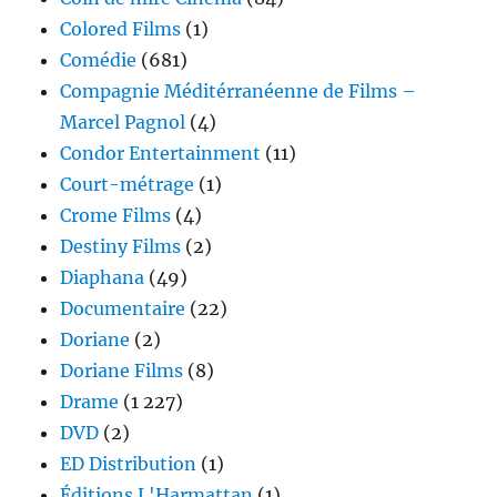
Colored Films
(1)
Comédie
(681)
Compagnie Méditérranéenne de Films –
Marcel Pagnol
(4)
Condor Entertainment
(11)
Court-métrage
(1)
Crome Films
(4)
Destiny Films
(2)
Diaphana
(49)
Documentaire
(22)
Doriane
(2)
Doriane Films
(8)
Drame
(1 227)
DVD
(2)
ED Distribution
(1)
Éditions L'Harmattan
(1)