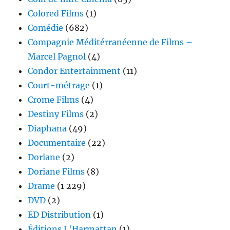
Colored Films
(1)
Comédie
(682)
Compagnie Méditérranéenne de Films –
Marcel Pagnol
(4)
Condor Entertainment
(11)
Court-métrage
(1)
Crome Films
(4)
Destiny Films
(2)
Diaphana
(49)
Documentaire
(22)
Doriane
(2)
Doriane Films
(8)
Drame
(1 229)
DVD
(2)
ED Distribution
(1)
Éditions L'Harmattan
(1)