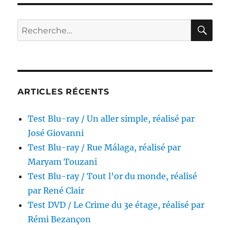
ray
/
Le
RE
Recherche
Chant
pour :
des
forêts,
réalisé
par
Vincent
ARTICLES RÉCENTS
Munier
Test Blu-ray / Un aller simple, réalisé par
José Giovanni
Test Blu-ray / Rue Málaga, réalisé par
Maryam Touzani
Test Blu-ray / Tout l’or du monde, réalisé
par René Clair
Test DVD / Le Crime du 3e étage, réalisé par
Rémi Bezançon