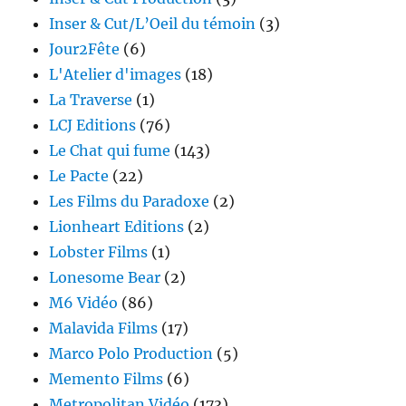
Inser & Cut/L’Oeil du témoin
(3)
Jour2Fête
(6)
L'Atelier d'images
(18)
La Traverse
(1)
LCJ Editions
(76)
Le Chat qui fume
(143)
Le Pacte
(22)
Les Films du Paradoxe
(2)
Lionheart Editions
(2)
Lobster Films
(1)
Lonesome Bear
(2)
M6 Vidéo
(86)
Malavida Films
(17)
Marco Polo Production
(5)
Memento Films
(6)
Metropolitan Vidéo
(173)